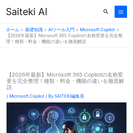
内
Saiteki AI
検
容
索
を
ス
ホーム
基礎知識
AIツール入門
Microsoft Copilot
キ
【2026年最新】Microsoft 365 Copilotの名称変更を完全整
理！種類・料金・機能の違いを徹底解説
ッ
プ
【2026年最新】Microsoft 365 Copilotの名称変
更を完全整理！種類・料金・機能の違いを徹底解
説
/
Microsoft Copilot
/ By
SAITEKI編集長