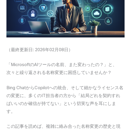
（最終更新日: 2026年02月08日）
「MicrosoftのAIツールの名前、また変わったの？」と、
次々と繰り返される名称変更に困惑していませんか？
Bing ChatからCopilotへの統合、そして細かなライセンス名
の変更に、多くのIT担当者の方から「結局どれを契約すれ
ばいいのか確信が持てない」という切実な声を耳にしま
す。
この記事を読めば、複雑に絡み合った名称変更の歴史と現