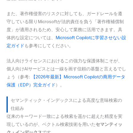
また、著作権侵害のリスクに対しても、ガードレールを遵
守している限りMicrosoftが法的責任を負う「著作権補償制
度」が適用されるため、安心して業務に活用できます。具
体的な設定については、
Microsoft Copilotに学習させない設
定ガイド
も参考にしてください。
法人向けライセンスにおけるこの強力な保護体制こそが、
個人向けAIサービスとは一線を画す信頼の基盤と言えるでし
ょう（参考:
【2026年最新】Microsoft Copilotの商用データ
保護（EDP）完全ガイド
）。
セマンティック・インデックスによる高度な意味検索の
仕組み
従来のキーワード一致による検索を遥かに超えた精度を実
現しているのが、ベクトル検索技術を用いた
セマンティッ
ク・インデックス
です。