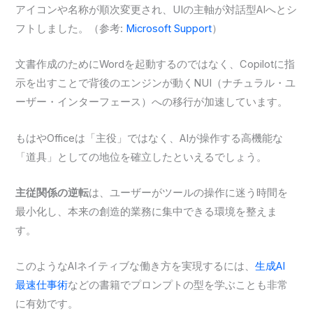
アイコンや名称が順次変更され、UIの主軸が対話型AIへとシ
フトしました。（参考:
Microsoft Support
）
文書作成のためにWordを起動するのではなく、Copilotに指
示を出すことで背後のエンジンが動くNUI（ナチュラル・ユ
ーザー・インターフェース）への移行が加速しています。
もはやOfficeは「主役」ではなく、AIが操作する高機能な
「道具」としての地位を確立したといえるでしょう。
主従関係の逆転
は、ユーザーがツールの操作に迷う時間を
最小化し、本来の創造的業務に集中できる環境を整えま
す。
このようなAIネイティブな働き方を実現するには、
生成AI
最速仕事術
などの書籍でプロンプトの型を学ぶことも非常
に有効です。