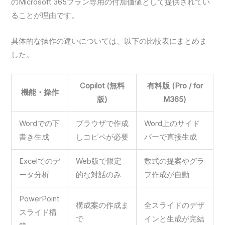
のMicrosoft 365プラン専用の付加価値として提供されてい
ることが理由です。
具体的な操作の違いについては、以下の比較表にまとめま
した。
Copilot (無料
有料版 (Pro / for
機能・操作
版)
M365)
Wordでの下
ブラウザで作成
Word上のサイド
書き生成
しコピペが必要
バーで直接生成
Excelでのデ
Web版で限定
数式の提案やグラ
ータ分析
的な対話のみ
フ作成が自動
PowerPoint
構成案の作成ま
全スライドのデザ
スライド構
で
インと生成が完結