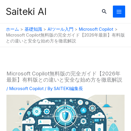
内
Saiteki AI
検
容
索
を
ス
ホーム
基礎知識
AIツール入門
Microsoft Copilot
キ
Microsoft Copilot無料版の完全ガイド【2026年最新】有料版
との違いと安全な始め方を徹底解説
ッ
プ
Microsoft Copilot無料版の完全ガイド【2026年
最新】有料版との違いと安全な始め方を徹底解説
/
Microsoft Copilot
/ By
SAITEKI編集長