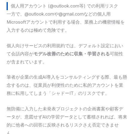
個人用アカウント (@outlook.com等) での利用リスク
一方で、@outlook.comや@gmail.comなどの個人用
Microsoftアカウントで利用する場合、業務上の機密情報を
入力するのは極めて危険です。
個人向けサービスの利用規約では、デフォルト設定におい
て会話内容が
モデル改善のために収集・学習される
可能性
が含まれています。
筆者が企業の生成AI導入をコンサルティングする際、最も懸
念するのは、従業員が利便性のために私的アカウントを業
務に転用してしまう「シャドーIT」のリスクです。
無防備に入力した未発表プロジェクトの企画書案や顧客デ
ータが、意図せずAIの学習データとして蓄積されれば、将来
的に他者への回答に反映されるリスクさえ否定できませ
ん。