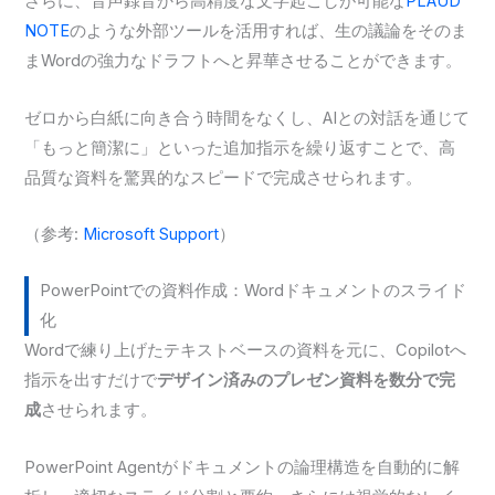
さらに、音声録音から高精度な文字起こしが可能な
PLAUD
NOTE
のような外部ツールを活用すれば、生の議論をそのま
まWordの強力なドラフトへと昇華させることができます。
ゼロから白紙に向き合う時間をなくし、AIとの対話を通じて
「もっと簡潔に」といった追加指示を繰り返すことで、高
品質な資料を驚異的なスピードで完成させられます。
（参考:
Microsoft Support
）
PowerPointでの資料作成：Wordドキュメントのスライド
化
Wordで練り上げたテキストベースの資料を元に、Copilotへ
指示を出すだけで
デザイン済みのプレゼン資料を数分で完
成
させられます。
PowerPoint Agentがドキュメントの論理構造を自動的に解