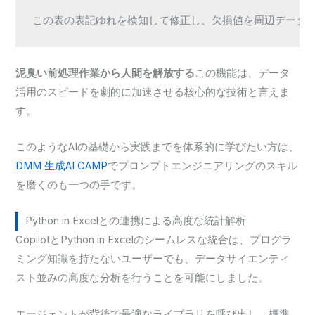
この表の表記ゆれを検知して修正し、欠損値を周辺データ
泥臭い前処理作業から人間を解放する
この機能は、データ
活用のスピードを劇的に加速させる核心的な技術と言えま
す。
このようなAIの基礎から実践までを体系的に学びたい方は、
DMM 生成AI CAMP
でプロンプトエンジニアリングのスキル
を磨くのも一つの手です。
Python in Excelとの連携による高度な統計解析
CopilotとPython in Excelのシームレスな統合は、プログラ
ミング知識を持たないユーザーでも、データサイエンティ
スト並みの高度な分析を行うことを可能にしました。
エージェントが背後で最適なライブラリを呼び出し、標準