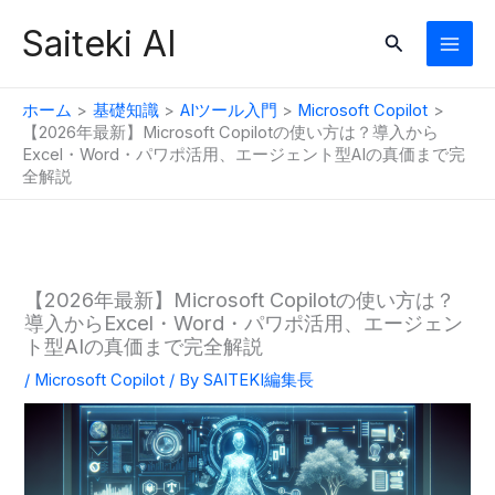
内
Saiteki AI
検
容
索
を
ス
ホーム
基礎知識
AIツール入門
Microsoft Copilot
キ
【2026年最新】Microsoft Copilotの使い方は？導入から
Excel・Word・パワポ活用、エージェント型AIの真価まで完
ッ
全解説
プ
【2026年最新】Microsoft Copilotの使い方は？
導入からExcel・Word・パワポ活用、エージェン
ト型AIの真価まで完全解説
/
Microsoft Copilot
/ By
SAITEKI編集長