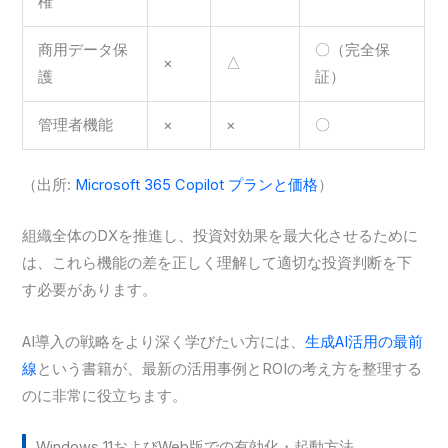
権
商用データ保
〇（完全保
×
△
護
証）
管理者機能
×
×
〇
（出所:
Microsoft 365 Copilot プランと価格
）
組織全体のDXを推進し、投資対効果を最大化させるために
は、これら機能の差を正しく理解して適切な投資判断を下
す必要があります。
AI導入の戦略をより深く学びたい方には、
生成AI活用の最前
線
という書籍が、最新の活用事例とROIの考え方を整理する
のに非常に役立ちます。
Windows 11およびWeb版での有効化・起動方法