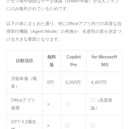
クセス権や強固なデータ保護（ISMAP準拠）が法人プラン
にのみ集約されているためです。
以下の表にまとめた通り、特にOfficeアプリ内での高度な自
律実行機能（Agent Mode）の有無が、生産性の差を決定づ
ける大きな要因となります。
無料
Copilot
for Microsoft
比較項目
版
Pro
365
月額単価（概
0円
3,200円
4,497円
算）
Officeアプリ
〇（高度推
×
〇
連携
論）
GPT-5.2優先
×
〇
〇