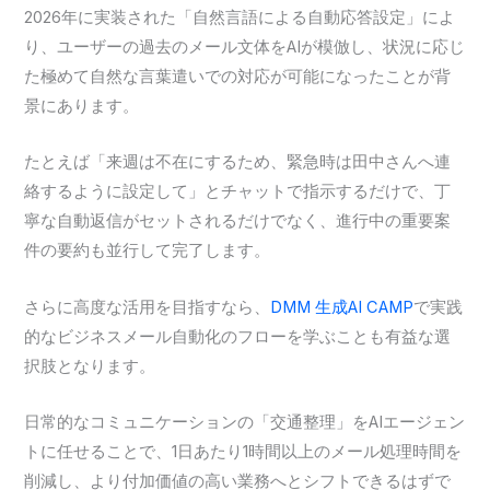
2026年に実装された「自然言語による自動応答設定」によ
り、ユーザーの過去のメール文体をAIが模倣し、状況に応じ
た極めて自然な言葉遣いでの対応が可能になったことが背
景にあります。
たとえば「来週は不在にするため、緊急時は田中さんへ連
絡するように設定して」とチャットで指示するだけで、丁
寧な自動返信がセットされるだけでなく、進行中の重要案
件の要約も並行して完了します。
さらに高度な活用を目指すなら、
DMM 生成AI CAMP
で実践
的なビジネスメール自動化のフローを学ぶことも有益な選
択肢となります。
日常的なコミュニケーションの「交通整理」をAIエージェン
トに任せることで、1日あたり1時間以上のメール処理時間を
削減し、より付加価値の高い業務へとシフトできるはずで