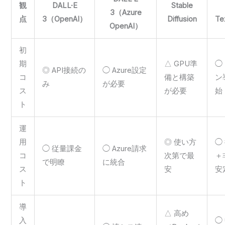
観
DALL·E
Stable
3（Azure
点
3（OpenAI）
Diffusion
Te
OpenAI）
初
期
△ GPU準
◯
◎ API接続の
◯ Azure設定
コ
備と構築
ン
み
が必要
ス
が必要
始
ト
運
用
◎ 使い方
◯
◯ 従量課金
◯ Azure請求
コ
次第で最
＋
で明瞭
に統合
ス
安
安
ト
導
△ 高め
入
◯