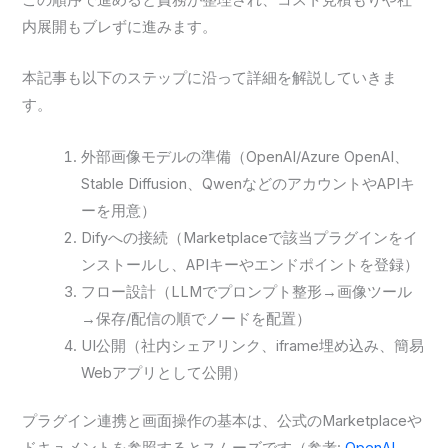
内展開もブレずに進みます。
本記事も以下のステップに沿って詳細を解説していきま
す。
外部画像モデルの準備（OpenAI/Azure OpenAI、
Stable Diffusion、QwenなどのアカウントやAPIキ
ーを用意）
Difyへの接続（Marketplaceで該当プラグインをイ
ンストールし、APIキーやエンドポイントを登録）
フロー設計（LLMでプロンプト整形→画像ツール
→保存/配信の順でノードを配置）
UI公開（社内シェアリンク、iframe埋め込み、簡易
Webアプリとして公開）
プラグイン連携と画面操作の基本は、公式のMarketplaceや