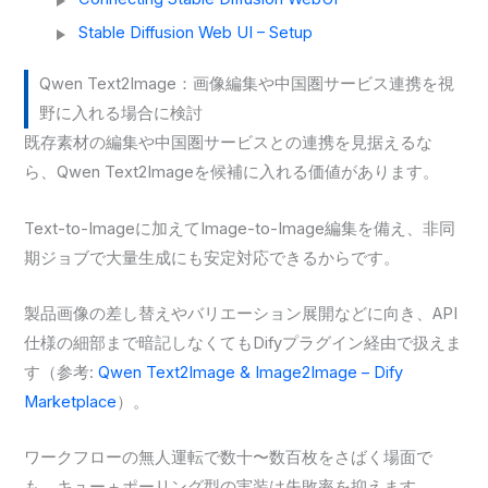
Stable Diffusion Web UI – Setup
Qwen Text2Image：画像編集や中国圏サービス連携を視
野に入れる場合に検討
既存素材の編集や中国圏サービスとの連携を見据えるな
ら、Qwen Text2Imageを候補に入れる価値があります。
Text-to-Imageに加えてImage-to-Image編集を備え、非同
期ジョブで大量生成にも安定対応できるからです。
製品画像の差し替えやバリエーション展開などに向き、API
仕様の細部まで暗記しなくてもDifyプラグイン経由で扱えま
す（参考:
Qwen Text2Image & Image2Image – Dify
Marketplace
）。
ワークフローの無人運転で数十〜数百枚をさばく場面で
も、キュー＋ポーリング型の実装は失敗率を抑えます。