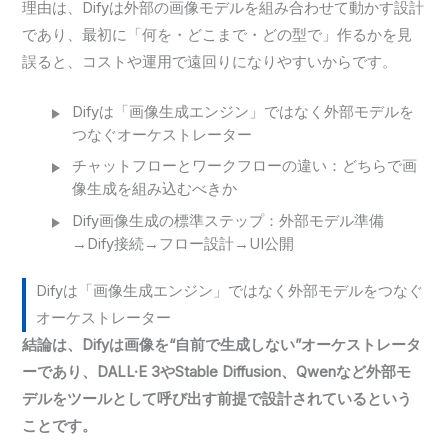
理由は、Difyは外部の画像モデルを組み合わせて動かす設計
であり、最初に「何を・どこまで・どの型で」作るかを見
誤ると、コストや運用で遠回りになりやすいからです。
Difyは「画像生成エンジン」ではなく外部モデルを
つなぐオーケストレーター
チャットフローとワークフローの違い：どちらで画
像生成を組み込むべきか
Dify画像生成の標準ステップ：外部モデル準備
→Dify接続→フロー設計→UI公開
Difyは「画像生成エンジン」ではなく外部モデルをつなぐ
オーケストレーター
結論は、Difyは画像を“自前で生成しない”オーケストレータ
ーであり、DALL·E 3やStable Diffusion、Qwenなど外部モ
デルをツールとして呼び出す前提で設計されているという
ことです。