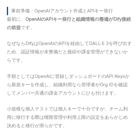
事前準備：OpenAIアカウント作成とAPIキー発行
最初に、
OpenAIのAPIキー発行と組織情報の整備がDify接続
の前提
です。
なぜならDifyはOpenAIのAPIを経由してDALL·E 3を呼び出す
ため、認証情報が未整備だと接続や課金管理ができないか
らです。
手順としてはOpenAIに登録しダッシュボードのAPI Keysか
ら新規キーを作成し、組織利用なら管理者がOrg IDを確認
してメンバー共通の課金アカウントにひも付けます。
小規模な個人テストでは個人キーで十分ですが、チーム利
用に移行する際は権限管理や利用上限の設定をあらかじめ
決めると移行が滑らかです。