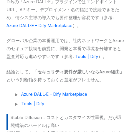
Difyの「Azure DALL·E」プラグインではエンドポイント
URL、APIキー、デプロイメント名の指定で接続できるた
め、情シス主導の導入でも要件整理が容易です（参考:
Azure DALL·E – Dify Marketplace
）。
グローバル企業の本番運用では、社内ネットワークとAzure
のセキュア接続を前提に、開発と本番で環境を分離すると
監査対応も進めやすいです（参考:
Tools | Dify
）。
結論として、
「セキュリティ要件が厳しいならAzure経由」
という判断軸を持っておくと選定がブレません。
Azure DALL·E – Dify Marketplace
Tools | Dify
Stable Diffusion：コストとカスタマイズ性重視。だが環
境構築のハードルは高い