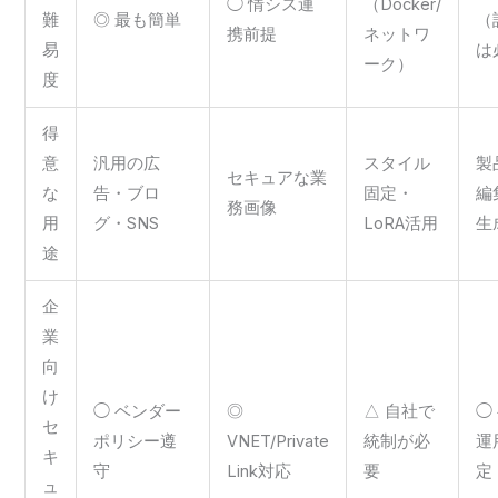
◯ 情シス連
（Docker/
難
◎ 最も簡単
（
携前提
ネットワ
易
は
ーク）
度
得
意
汎用の広
スタイル
製
セキュアな業
な
告・ブロ
固定・
編
務画像
用
グ・SNS
LoRA活用
生
途
企
業
向
け
◯ ベンダー
◎
△ 自社で
◯
セ
ポリシー遵
VNET/Private
統制が必
運
キ
守
Link対応
要
定
ュ