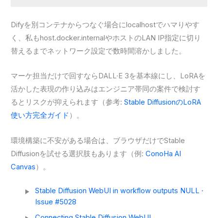
Difyを別コンテナからつなぐ場合にlocalhostでハマりやす
く、私もhost.docker.internalやホストのLAN IP指定に切り
替えるまでネットワーク設定で数時間溶かしました。
マーケ担当だけで回すならDALL·E 3を基本線にし、LoRAを
活かした表現の作り込みはエンジニア帯同の案件で検討す
るとリスクが抑えられます（参考:
Stable DiffusionのLoRA
使い方完全ガイド
）。
環境構築に不安がある場合は、ブラウザだけでStable
Diffusionを試せる選択肢もあります（例:
ConoHa AI
Canvas
）。
Stable Diffusion WebUI in workflow outputs NULL ·
Issue #5028
Connecting Stable Diffusion WebUI