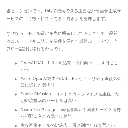
当セクションでは、Difyで接続できる主要な外部画像生成サ
ービスの「特徴・料金・向き不向き」を整理します。
なぜなら、モデル選定を先に明確化しておくことで、品質
やコスト、セキュリティ要件を満たす最短ルートでワーク
フロー設計に移れるからです。
OpenAI DALL·E 3：高品質・汎用向け。まずはここ
から
Azure OpenAI経由のDALL·E：セキュリティ重視の企
業に適した選択肢
Stable Diffusion：コストとカスタマイズ性重視。だ
が環境構築のハードルは高い
Qwen Text2Image：画像編集や中国圏サービス連携
を視野に入れる場合に検討
主な画像モデルの比較表：用途別にどれを選ぶか一