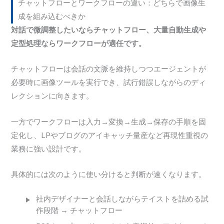
チャットフローとワークフローの違い：どちらで画像生
成を組み込むべきか
対話で微調整したいならチャットフロー、大量自動生成や
定型処理ならワークフローが適任です。
チャットフローは会話の文脈を維持しつつエージェントが
必要時に画像ツールを実行でき、試行錯誤しながらのディ
レクションに向きます。
一方でワークフローは入力→変換→生成→保存の手順を固
定化し、LPやブログのアイキャッチ量産など再現性重視の
業務に強い設計です。
具体的には次のように使い分けると判断が速くなります。
社内デザイナーと会話しながらテイストを詰める試
作段階 → チャットフロー