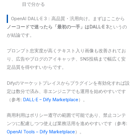
目で分かる
OpenAI DALL·E 3：高品質・汎用向け。まずはここから
ノーコードで迷ったら「最初の一手」はDALL·E 3
というの
が結論です。
プロンプト忠実度が高くテキスト入り画像も改善されてお
り、広告やブログのアイキャッチ、SNS投稿まで幅広く安
定品質を得やすいからです。
Difyのマーケットプレイスからプラグインを有効化すれば設
定は数分で済み、非エンジニアでも運用を始めやすいです
（参考:
DALL·E – Dify Marketplace
）。
商用利用はポリシー遵守の範囲で可能であり、禁止コンテ
ンツに配慮しつつ使えば業務活用を進めやすいです（参考:
OpenAI Tools – Dify Marketplace
）。