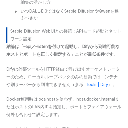
編集の活かし方
いつDALL·E 3ではなくStable DiffusionやQwenを選
ぶべきか
Stable Diffusion WebUIとの接続：APIモード起動とネット
ワーク設定
結論は「–api／–listenを付けて起動し、Difyから到達可能な
ホストとポートを正しく指定する」ことが最低条件です。
Difyは外部ツールをHTTP経由で呼び出すオーケストレータ
ーのため、ローカルループバックのみの起動ではコンテナ
や別サーバーから到達できません（参考:
Tools | Dify
）。
Docker運用時はlocalhostを使わず、host.docker.internalま
たはホストのLAN内IPを指定し、ポートとファイアウォール
例外も合わせて設定します。