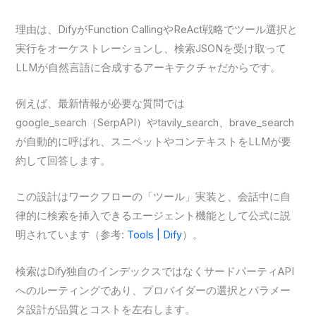
理由は、DifyがFunction CallingやReAct戦略でツール選択と
実行をオーケストレーションし、検索JSONを受け取って
LLMが自然言語に合成するアーキテクチャだからです。
例えば、最新情報が必要な質問では
google_search（SerpAPI）やtavily_search、brave_search
が自動的に呼ばれ、スニペットやコンテキストをLLMが要
約して回答します。
この設計はワークフローの「ツール」実装と、会話中に自
律的に検索を挿入できるエージェント機能として公式に説
明されています（参考:
Tools | Dify
）。
検索はDify独自のインデックスではなくサードパーティAPI
へのルーティングであり、プロバイダーの選択とパラメー
タ設計が品質とコストを左右します。