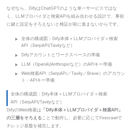
なぜなら、DifyはChatGPTのような単一サービスではな
く、LLMプロバイダと検索APIを組み合わせる設計で、事前
に鍵と設定をそろえないと検証が前に進まないからです。
全体の構成図：Dify本体＋LLMプロバイダ＋検索
API（SerpAPI/Tavilyなど）
Difyアカウントとワークスペースの準備
LLM（OpenAI/Anthropicなど）のAPIキー準備
Web検索API（SerpAPI／Tavily／Brave）のアカウン
ト・APIキー準備
全体の構成図：Dify本体＋LLMプロバイダ＋検索
API（SerpAPI/Tavilyなど）
DifyのWeb検索は
「Dify本体＋LLMプロバイダ＋検索API」
の三層をそろえる
ことで動作し、必要に応じてFirecrawlで
ナレッジ基盤を補完します。