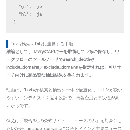
  "gl": "jp",

  "hl": "ja"

}
Tavily検索をDifyに連携する手順
結論として、TavilyのAPIキーを取得してDifyに保存し、ワ
ークフローのツールノードでsearch_depthや
include_domains／exclude_domainsを指定すれば、AIリサ
ーチ向けに高品質な抽出結果を得られます。
理由は、Tavilyが検索と抽出を一体で最適化し、LLMが扱い
やすいコンテキストを返す設計で、情報密度と事実性が高
いからです。
例えば「競合3社の公式サイト＋ニュースのみ」を対象にし
たい場合、include_domainsに競合ドメインと主要ニュース