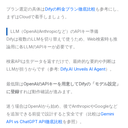
プラン選定の具体は
Difyの料金プラン徹底比較
も参考にし、
まずはCloudで着手しましょう。
LLM（OpenAI/Anthropicなど）のAPIキー準備
Difyは複数のLLMを切り替えて使うため、Web検索時も推
論用に各LLMのAPIキーが必要です。
検索APIは生データを返すだけで、最終的な要約や判断は
LLMが担うからです（参考:
Dify.AI Unveils AI Agent
）。
最低限は
OpenAIのAPIキーを用意してDifyの「モデル設定」
に登録
すれば動作確認が進みます。
迷う場合はOpenAIから始め、後でAnthropicやGoogleなど
を追加できる前提で設計すると安全です（比較は
Gemini
API vs ChatGPT API徹底比較
を参照）。