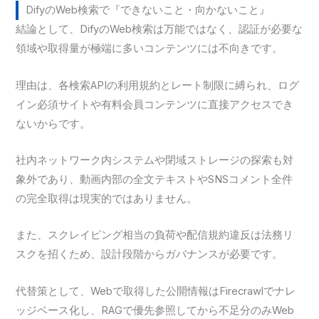
DifyのWeb検索で『できないこと・向かないこと』
結論として、DifyのWeb検索は万能ではなく、認証が必要な
領域や取得量が極端に多いコンテンツには不向きです。
理由は、各検索APIの利用規約とレート制限に縛られ、ログ
イン必須サイトや有料会員コンテンツに直接アクセスでき
ないからです。
社内ネットワーク内システムや閉域ストレージの探索も対
象外であり、動画内部の全文テキストやSNSコメント全件
の完全取得は現実的ではありません。
また、スクレイピング相当の負荷や配信規約違反は法務リ
スクを招くため、設計段階からガバナンスが必要です。
代替策として、Webで取得した公開情報はFirecrawlでナレ
ッジベース化し、RAGで優先参照してから不足分のみWeb