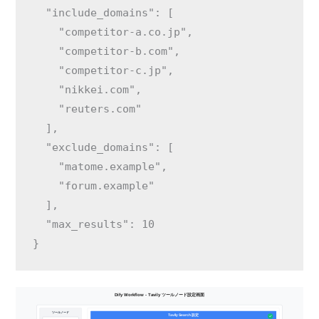
  "include_domains": [

    "competitor-a.co.jp",

    "competitor-b.com",

    "competitor-c.jp",

    "nikkei.com",

    "reuters.com"

  ],

  "exclude_domains": [

    "matome.example",

    "forum.example"

  ],

  "max_results": 10

}