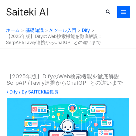
内
Saiteki AI
検
容
索
を
ス
ホーム
基礎知識
AIツール入門
Dify
キ
【2025年版】DifyのWeb検索機能を徹底解説：
SerpAPI/Tavily連携からChatGPTとの違いまで
ッ
プ
【2025年版】DifyのWeb検索機能を徹底解説：
SerpAPI/Tavily連携からChatGPTとの違いまで
/
Dify
/ By
SAITEKI編集長