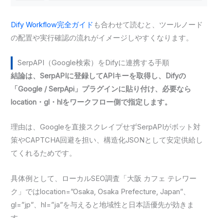
Dify Workflow完全ガイド
も合わせて読むと、ツールノード
の配置や実行確認の流れがイメージしやすくなります。
SerpAPI（Google検索）をDifyに連携する手順
結論は、SerpAPIに登録してAPIキーを取得し、Difyの
「Google / SerpApi」プラグインに貼り付け、必要なら
location・gl・hlをワークフロー側で指定します。
理由は、Googleを直接スクレイプせずSerpAPIがボット対
策やCAPTCHA回避を担い、構造化JSONとして安定供給し
てくれるためです。
具体例として、ローカルSEO調査「大阪 カフェ テレワー
ク」ではlocation=”Osaka, Osaka Prefecture, Japan”、
gl=”jp”、hl=”ja”を与えると地域性と日本語優先が効きま
す。