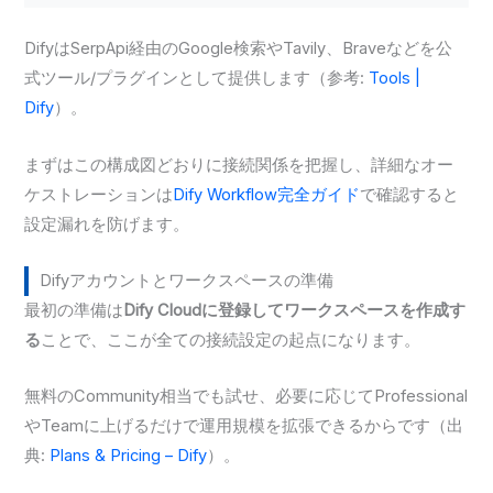
DifyはSerpApi経由のGoogle検索やTavily、Braveなどを公
式ツール/プラグインとして提供します（参考:
Tools |
Dify
）。
まずはこの構成図どおりに接続関係を把握し、詳細なオー
ケストレーションは
Dify Workflow完全ガイド
で確認すると
設定漏れを防げます。
Difyアカウントとワークスペースの準備
最初の準備は
Dify Cloudに登録してワークスペースを作成す
る
ことで、ここが全ての接続設定の起点になります。
無料のCommunity相当でも試せ、必要に応じてProfessional
やTeamに上げるだけで運用規模を拡張できるからです（出
典:
Plans & Pricing – Dify
）。