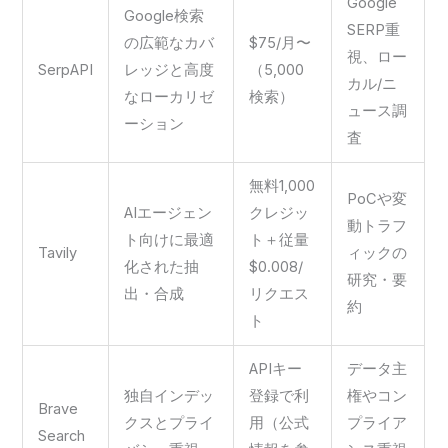
Google
Google検索
SERP重
の広範なカバ
$75/月〜
視、ロー
SerpAPI
レッジと高度
（5,000
カル/ニ
なローカリゼ
検索）
ュース調
ーション
査
無料1,000
PoCや変
AIエージェン
クレジッ
動トラフ
ト向けに最適
ト＋従量
Tavily
ィックの
化された抽
$0.008/
研究・要
出・合成
リクエス
約
ト
APIキー
データ主
独自インデッ
登録で利
権やコン
Brave
クスとプライ
用（公式
プライア
Search