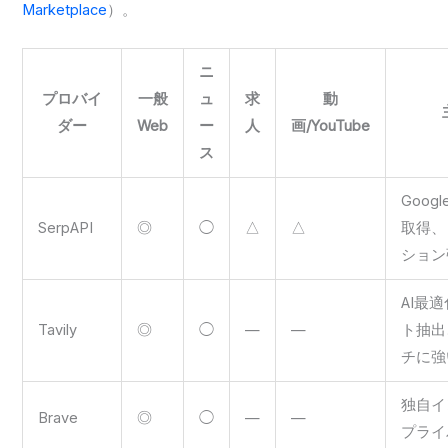
Marketplace
）。
ニ
プロバイ
一般
ュ
求
動
ダー
Web
ー
人
画/YouTube
ス
Goog
SerpAPI
◎
◯
△
△
取得、
ション
AI最
Tavily
◎
◯
—
—
ト抽出
チに強
独自イ
Brave
◎
◯
—
—
プライ