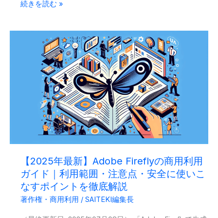
2025
続きを読む »
年
最
新
｜
AI
画
像・
イ
ラ
ス
ト
【2025年最新】Adobe Fireflyの商用利用
の
ガイド｜利用範囲・注意点・安全に使いこ
著
なすポイントを徹底解説
作
著作権・商用利用
/
SAITEKI編集長
権
と