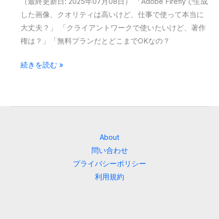
（最終更新日: 2025年07月08日） 「Adobe Fireflyで生成
商
した画像、クオリティは高いけど、仕事で使って本当に
用
大丈夫？」 「クライアントワークで使いたいけど、著作
利
権は？」「無料プランだとどこまでOKなの？
用
の
【2025
続きを読む »
す
年
べ
最
て
新】
―
Adobe
安
Firefly
About
心
の
問い合わせ
し
商
プライバシーポリシー
て
用
利用規約
使
利
え
用
る
ガ