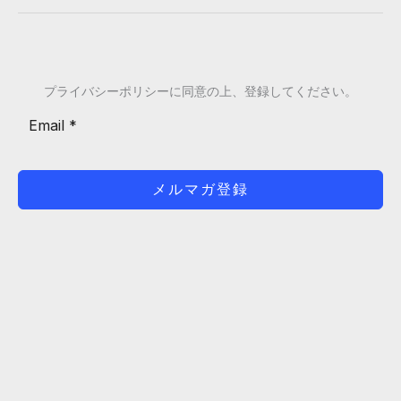
AI
イ
ツ
ド
ー
｜
ル・
利
プライバシーポリシーに同意の上、登録してください。
サ
用
ー
範
ビ
囲・
ス
注
メルマガ登録
の
意
選
点・
び
安
方
全
ガ
に
イ
使
ド
い
こ
な