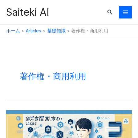
内
Saiteki AI
検
容
索
を
ス
ホーム
Articles
基礎知識
著作権・商用利用
キ
ッ
プ
著作権・商用利用