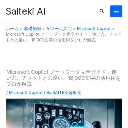
内
Saiteki AI
検
容
索
を
ス
ホーム
基礎知識
AIツール入門
Microsoft Copilot
キ
Microsoft Copilot ノートブック完全ガイド：使い方、チャッ
トとの違い、18,000文字の活用術をプロが解説
ッ
プ
Microsoft Copilot ノートブック完全ガイド：使
い方、チャットとの違い、18,000文字の活用術を
プロが解説
/
Microsoft Copilot
/ By
SAITEKI編集長