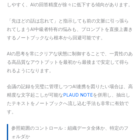
しやすく、AIの回答精度が徐々に低下する傾向があります。
「先ほどの話は忘れて」と指示しても前の文脈に引っ張ら
れてしまうAI中級者特有の悩みも、プロンプトを直接上書き
するノートブックなら根本から回避可能です。
AIの思考を常にクリアな状態に制御することで、一貫性のあ
る高品質なアウトプットを最初から最後まで安定して得ら
れるようになります。
会議の記録を完璧に管理しつつAI連携を図りたい場合は、高
精度な文字起こしが可能な
PLAUD NOTE
を併用し、抽出し
たテキストをノートブックへ流し込む手法も非常に有効で
す。
参照範囲のコントロール：組織データ全体か、特定のフ
ォルダか