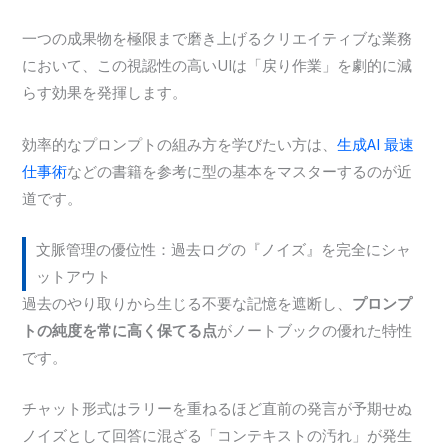
一つの成果物を極限まで磨き上げるクリエイティブな業務
において、この視認性の高いUIは「戻り作業」を劇的に減
らす効果を発揮します。
効率的なプロンプトの組み方を学びたい方は、
生成AI 最速
仕事術
などの書籍を参考に型の基本をマスターするのが近
道です。
文脈管理の優位性：過去ログの『ノイズ』を完全にシャ
ットアウト
過去のやり取りから生じる不要な記憶を遮断し、
プロンプ
トの純度を常に高く保てる点
がノートブックの優れた特性
です。
チャット形式はラリーを重ねるほど直前の発言が予期せぬ
ノイズとして回答に混ざる「コンテキストの汚れ」が発生