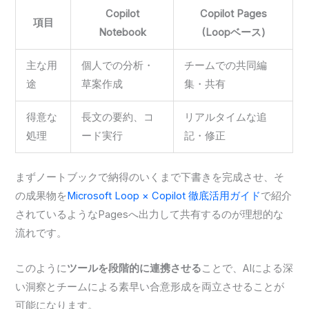
Copilot
Copilot Pages
項目
Notebook
(Loopベース)
主な用
個人での分析・
チームでの共同編
途
草案作成
集・共有
得意な
長文の要約、コ
リアルタイムな追
処理
ード実行
記・修正
まずノートブックで納得のいくまで下書きを完成させ、そ
の成果物を
Microsoft Loop × Copilot 徹底活用ガイド
で紹介
されているようなPagesへ出力して共有するのが理想的な
流れです。
このように
ツールを段階的に連携させる
ことで、AIによる深
い洞察とチームによる素早い合意形成を両立させることが
可能になります。