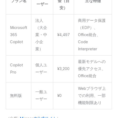
プラン名
金（目
主な特徴
ーザー
安）
法人
商用データ保護
Microsoft
（大企
（EDP）、
365
業・中
¥4,497
Office統合、
Copilot
小企
Code
業）
Interpreter
最新モデルへの
Copilot
個人ユ
¥3,200
優先アクセス、
Pro
ーザー
Office統合
Webブラウザ上
一般ユ
無料版
¥0
での利用、一部
ーザー
機能制限あり