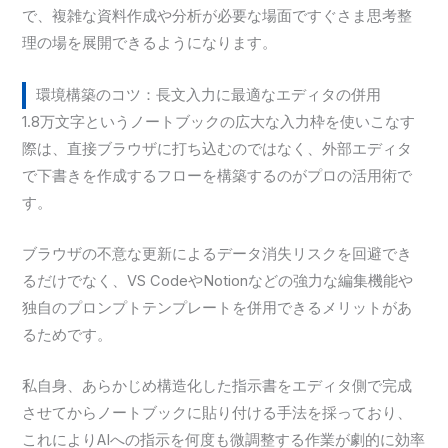
で、複雑な資料作成や分析が必要な場面ですぐさま思考整
理の場を展開できるようになります。
環境構築のコツ：長文入力に最適なエディタの併用
1.8万文字というノートブックの広大な入力枠を使いこなす
際は、直接ブラウザに打ち込むのではなく、外部エディタ
で下書きを作成するフローを構築するのがプロの活用術で
す。
ブラウザの不意な更新によるデータ消失リスクを回避でき
るだけでなく、VS CodeやNotionなどの強力な編集機能や
独自のプロンプトテンプレートを併用できるメリットがあ
るためです。
私自身、あらかじめ構造化した指示書をエディタ側で完成
させてからノートブックに貼り付ける手法を採っており、
これによりAIへの指示を何度も微調整する作業が劇的に効率