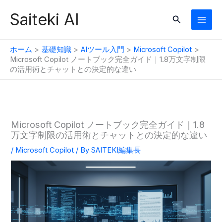
内
Saiteki AI
検
容
索
を
ス
ホーム
基礎知識
AIツール入門
Microsoft Copilot
キ
Microsoft Copilot ノートブック完全ガイド｜1.8万文字制限
の活用術とチャットとの決定的な違い
ッ
プ
Microsoft Copilot ノートブック完全ガイド｜1.8
万文字制限の活用術とチャットとの決定的な違い
/
Microsoft Copilot
/ By
SAITEKI編集長