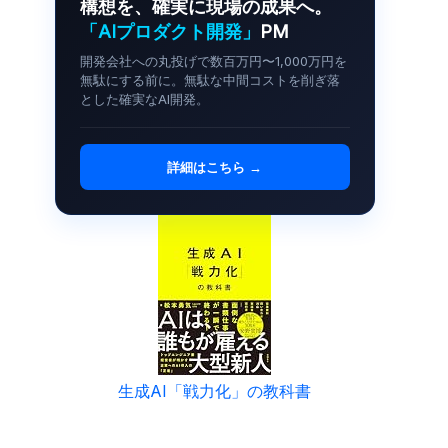
構想を、確実に現場の成果へ。
「AIプロダクト開発」
PM
開発会社への丸投げで数百万円〜1,000万円を
無駄にする前に。無駄な中間コストを削ぎ落
とした確実なAI開発。
詳細はこちら →
生成AI「戦力化」の教科書