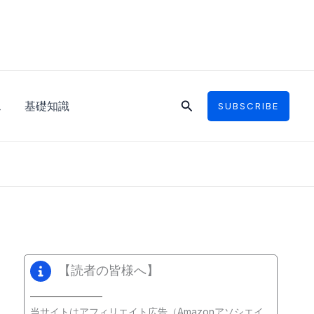
検
ス
基礎知識
SUBSCRIBE
索
【読者の皆様へ】
当サイトはアフィリエイト広告（Amazonアソシエイ