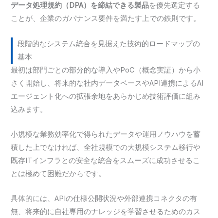
データ処理規約（DPA）を締結できる製品
を優先選定する
ことが、企業のガバナンス要件を満たす上での鉄則です。
段階的なシステム統合を見据えた技術的ロードマップの
基本
最初は部門ごとの部分的な導入やPoC（概念実証）から小
さく開始し、将来的な社内データベースやAPI連携によるAI
エージェント化への拡張余地をあらかじめ技術評価に組み
込みます。
小規模な業務効率化で得られたデータや運用ノウハウを蓄
積した上でなければ、全社規模での大規模システム移行や
既存ITインフラとの安全な統合をスムーズに成功させるこ
とは極めて困難だからです。
具体的には、APIの仕様公開状況や外部連携コネクタの有
無、将来的に自社専用のナレッジを学習させるためのカス