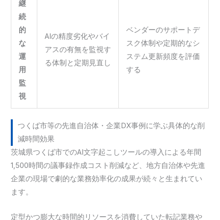
継
続
的
ベンダーのサポートデ
AIの精度劣化やバイ
な
スク体制や定期的なシ
アスの有無を監視す
運
ステム更新頻度を評価
る体制と定期見直し
用
する
監
視
つくば市等の先進自治体・企業DX事例に学ぶ具体的な削
減時間効果
茨城県つくば市でのAI文字起こしツールの導入による年間
1,500時間の議事録作成コスト削減など、地方自治体や先進
企業の現場で劇的な業務効率化の成果が続々と生まれてい
ます。
定型かつ膨大な時間的リソースを消費していた転記業務や