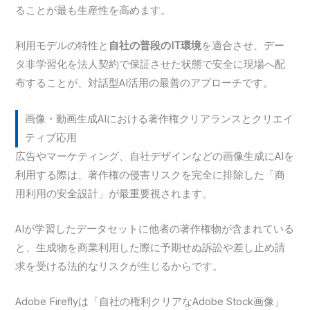
ることが最も生産性を高めます。
利用モデルの特性と
自社の普段のIT環境
を適合させ、デー
タ非学習化を法人契約で保証させた状態で安全に現場へ配
布することが、対話型AI活用の最善のアプローチです。
画像・動画生成AIにおける著作権クリアランスとクリエイ
ティブ応用
広告やマーケティング、自社デザインなどの画像生成にAIを
利用する際は、著作権の侵害リスクを完全に排除した「商
用利用の安全設計」が最重要視されます。
AIが学習したデータセットに他者の著作権物が含まれている
と、生成物を商業利用した際に予期せぬ訴訟や差し止め請
求を受ける法的なリスクが生じるからです。
Adobe Fireflyは「自社の権利クリアなAdobe Stock画像」