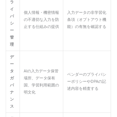
ラ
イ
個人情報・機密情報
入力データの非学習化
バ
の不適切な入力を防
条項（オプトアウト機
シ
止する仕組みの提供
能）の有無を確認する
ー
管
理
デ
ー
タ
AIの入力データ保管
ベンダーのプライバシ
ガ
場所、データ保有
ーポリシーやDPAの記
バ
国、学習利用範囲の
述内容を精査する
ナ
明文化
ン
ス