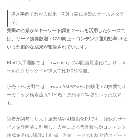
導入事例でわかる効果・ROI（実践企業のケーススタデ
ィ）
実際の企業がAIキーワード調査ツールを活用したケースで
は、リード獲得数増・CVR向上・コンテンツ運用効率UPと
いった劇的な成果が報告されています。
BtoC大手通販では「b→dash」のAI配信最適化により、メ
ールのクリック率が導入前比170%増加。
小売・EC分野では、awoo AMPのSEO自動化＋AI推薦でオ
ーガニック検索流入20%増・成約率12%増といった成果
も。
筆者が関与した大手企業MA×AI自動化PJでも、複数のサー
ビスを計画的に利用し、人手による営業報告やコンテンツ
作成を月60時間以上削減、営業リードの初期対応スピード