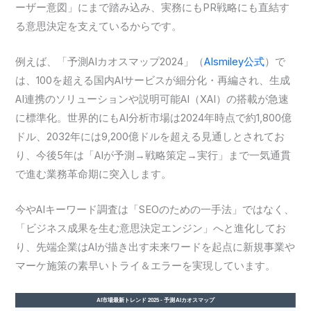
ーザー意図」にまで踏み込み、実務にもPR戦略にも直結す
る意思決定を支えているからです。
例えば、「予測AIカオスマップ2024」（
AIsmiley公式
）で
は、100を超える国内AIサービスが細分化・再編され、生成
AI連携のソリューションや説明可能AI（XAI）の搭載が急速
に標準化。世界的にもAI分析市場は2024年時点で約1,800億
ドル、2032年には9,200億ドルを超える見通しとされてお
り、今後5年は「AIが予測→戦略策定→実行」まで一気通貫
で進む業務革命期に突入します。
今やAIキーワード調査は「SEOのための一手法」ではなく、
「ビジネス成果を生む意思決定エンジン」へと進化してお
り、先端企業はAIが描き出す未来ワードを起点に新規事業や
マーケ施策の素早いトライ＆エラーを実現しています。