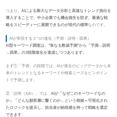
つまり、
AIによる膨大なデータ分析と高速なトレンド抽出を
導入することで、中小企業でも機会損失を防ぎ、最適な戦
略をスピーディーに展開できるのが現代の標準
なのです。
AIが実現する３つの進化（予測・説明・因果）
AI型キーワード調査は、“単なる数値予測”から「予測→説明
→因果」の3段階進化を達成しつつあります。
まず①「予測」の段階では、AIが過去のビッグデータから未
来のトレンドとなるキーワードや検索ニーズをピンポイン
トで予測します。
②「説明（XAI）」では、
AIが「なぜこのキーワードなの
か」「どんな顧客層に響くのか」という根拠＝可視化され
たロジックを提示し、担当者が納得感を持って戦略を選定
できます
。