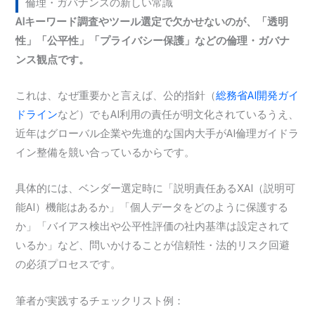
倫理・ガバナンスの新しい常識
AIキーワード調査やツール選定で欠かせないのが、「透明
性」「公平性」「プライバシー保護」などの倫理・ガバナ
ンス観点です。
これは、なぜ重要かと言えば、公的指針（
総務省AI開発ガイ
ドライン
など）でもAI利用の責任が明文化されているうえ、
近年はグローバル企業や先進的な国内大手がAI倫理ガイドラ
イン整備を競い合っているからです。
具体的には、ベンダー選定時に「説明責任あるXAI（説明可
能AI）機能はあるか」「個人データをどのように保護する
か」「バイアス検出や公平性評価の社内基準は設定されて
いるか」など、問いかけることが信頼性・法的リスク回避
の必須プロセスです。
筆者が実践するチェックリスト例：