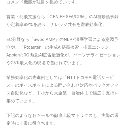
コメンド機能が注目を集めています。
営業・商談支援なら「GENIEE SFA/CRM」のAI自動議事録
が定着率99%を誇り、ナレッジ共有を徹底効率化。
EC分野なら「awoo AMP」のNLP×深層学習による意図予
測や、「Rtoaster」の生成AI搭載検索・推薦エンジン、
AppierのROI駆動AI広告最適化が、パーソナライゼーション
やCVR最大化の現場で選ばれています。
業務効率化の先進例としては「NTTドコモAI電話サービ
ス」のボイスボットによる問い合わせ対応やバックオフィ
ス自動化など、中小から大企業・自治体まで幅広く支持を
集めています。
下記のような各ツールの徹底比較マトリクスも、実際の選
定時に非常に役立ちます。