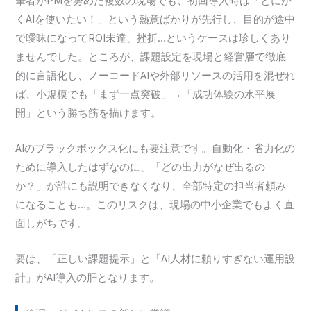
筆者がPMを努めた複数の現場でも、初回導入時は「とにか
くAIを使いたい！」という熱意ばかりが先行し、目的が途中
で曖昧になってROI未達、挫折…というケースは珍しくあり
ませんでした。ところが、課題設定を現場と経営層で徹底
的に言語化し、ノーコードAIや外部リソースの活用を混ぜれ
ば、小規模でも「まず一点突破」→「成功体験の水平展
開」という勝ち筋を描けます。
AIのブラックボックス化にも要注意です。自動化・省力化の
ために導入したはずなのに、「どの出力がなぜ出るの
か？」が誰にも説明できなくなり、全部特定の担当者頼み
になることも…。このリスクは、現場の中小企業でもよく直
面しがちです。
要は、「正しい課題提示」と「AI人材に頼りすぎない運用設
計」がAI導入の肝となります。