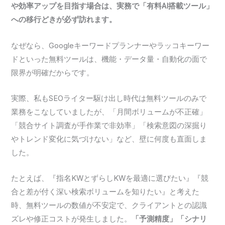
や効率アップを目指す場合は、実務で「有料AI搭載ツール」
への移行どきが必ず訪れます。
なぜなら、Googleキーワードプランナーやラッコキーワー
ドといった無料ツールは、機能・データ量・自動化の面で
限界が明確だからです。
実際、私もSEOライター駆け出し時代は無料ツールのみで
業務をこなしていましたが、「月間ボリュームが不正確」
「競合サイト調査が手作業で非効率」「検索意図の深掘り
やトレンド変化に気づけない」など、壁に何度も直面しま
した。
たとえば、『指名KWとずらしKWを最適に選びたい』『競
合と差が付く深い検索ボリュームを知りたい』と考えた
時、無料ツールの数値が不安定で、クライアントとの認識
ズレや修正コストが発生しました。
「予測精度」「シナリ