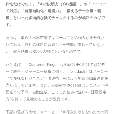
作性だけでなく、「AIの説明力（XAI機能）」や「ノーコー
ド対応」「施策自動化・連携力」「扱えるデータ量・精
度」といった多面的な軸でチェックするのが成功のカギで
す。
理由は、最近の日本市場ではツールごとの強みが細分化さ
れており、自社の課題に合致したAI機能が備わっていない
と、導入効果もROIも大幅に下がるためです。
たとえば、「Customer Rings」はBtoCやEC向けで顧客デ
ータ統合・ジャーニー解析に強く、「b→dash」はノーコー
ドで多様なビジネスデータ連携・AIによる施策自動最適化を
売りにしています。また、AppierやRtoasterはレコメンドや
配送まで予測・自動生成。こうした強みの違いを“課題設定
力”を持って見極めることが重要です。
下記の選び方比較チャートと、「AI導入失敗しないための問