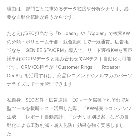
理由は、部門ごとに求めるデータ粒度や分析シナリオ、必
要な自動化範囲が違うからです。
たとえばSEO担当なら「b→dash」や「Appier」で検索KW
の分類・ボリューム予測・競合動向まで一気通貫。広告担
当なら「GENIEE SFA/CRM」導入で、リード獲得KWを音声
議事録やCRMデータと組み合わせてABテスト自動化も可能
です。CRM/EC担当が「Customer Rings」「Rtoaster
GenAI」を活用すれば、商品レコメンドやメルマガのパーソ
ナライズまで一元管理できます。
私自身、SEO案件・広告運用・ECマーケ職種それぞれでAI
型ツールを横断テスト活用した際、「KW補完⇒コンテンツ
生成」「レポート自動集計」「シナリオ別提案」などの自
動化による工数削減・属人化防止効果を強く実感しまし
た。