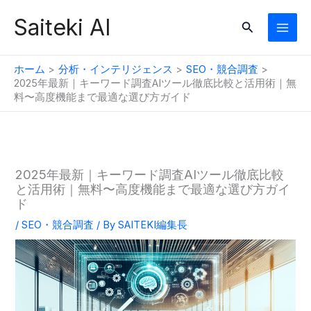
内
Saiteki AI
検
容
索
を
ス
ホーム
分析・インテリジェンス
SEO・競合調査
キ
2025年最新｜キーワード調査AIツール徹底比較と活用術｜無
料〜高度機能まで最適な選び方ガイド
ッ
プ
2025年最新｜キーワード調査AIツール徹底比較
と活用術｜無料〜高度機能まで最適な選び方ガイ
ド
/
SEO・競合調査
/ By
SAITEKI編集長