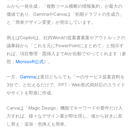
ルから一発生成」「複数ツール横断の情報集約」が最大の
価値であり、GammaやCanvaは「初期ドラフトの生成力」
と「簡単デザイン変更」が突出しています。
例えばCopilotは、社内Wordの提案書素案やアウトルックの
議事録から「これを元にPowerPointにまとめて」と指示す
れば、項目整理・図挿入までAIが自動でやってくれます（参
照：
Microsoft公式
）。
一方、
Gamma
は英日どちらでも「〜のサービス提案資料を
3分で」と伝えるだけで、PPT・Web形式両対応のスライド
やサイトを即座に作成。
Canvaは「Magic Design」機能でキーワードや要件だけ入
力すれば、様々なデザイン案が即出現し、後から好きに差
し替え・追加・色換えも簡単。