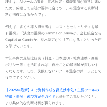
理由は、AIツールの進化・価格改定・機能追加が非常に速い
ため、俯瞰して自社の要件に合うツールを選定する判断材
料が明確になるからです。
例えば、多くの導入担当者は「コストとセキュリティを最
も重視」「演出力重視のGamma or Canvaか、全社統合なら
Copilot or Geminiか、意思決定がクリアになる」といった声
を挙げています。
本記事内の最新比較表（料金・日本語UI・社内連携・商用
ポリシー等）を活用すれば、自社ごとの最適解が探しやす
くなります。ぜひ、失敗しないAIツール選定の第一歩として
役立ててください。
【2025年最新】AIで資料作成を徹底効率化！主要ツールの
特徴・事例・選び方完全ガイド
も併せてご覧いただくと、
より具体的な判断材料が得られます。