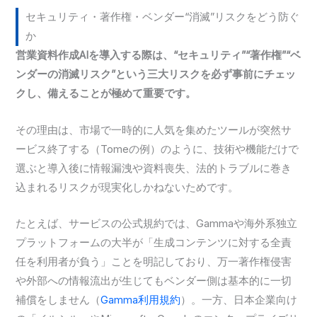
セキュリティ・著作権・ベンダー“消滅”リスクをどう防ぐ
か
営業資料作成AIを導入する際は、“セキュリティ”“著作権”“ベ
ンダーの消滅リスク”という三大リスクを必ず事前にチェッ
クし、備えることが極めて重要です。
その理由は、市場で一時的に人気を集めたツールが突然サ
ービス終了する（Tomeの例）のように、技術や機能だけで
選ぶと導入後に情報漏洩や資料喪失、法的トラブルに巻き
込まれるリスクが現実化しかねないためです。
たとえば、サービスの公式規約では、Gammaや海外系独立
プラットフォームの大半が「生成コンテンツに対する全責
任を利用者が負う」ことを明記しており、万一著作権侵害
や外部への情報流出が生じてもベンダー側は基本的に一切
補償をしません（
Gamma利用規約
）。一方、日本企業向け