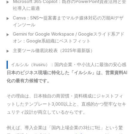
Microsoft 365 Copilot：既存のPowerPoint資産活用と全
社導入に最適
Canva：SNS〜提案書までマルチ媒体対応の万能AIデザ
インツール
Gemini for Google Workspace / Googleスライド系アド
オン：Google系組織にベストフィット
主要ツール徹底比較表（2025年最新版）
イルシル（Irusiru）：国内企業・中小法人に最強の安心感
日本のビジネス現場に特化した「イルシル」は、営業資料AI
化の最有力候補です。
その理由は、日本独自の商習慣・資料構成にジャストフィ
ットしたテンプレート3,000以上と、直感的かつ堅牢なセキ
ュリティ設計が両立しているからです。
例えば、導入企業は「国内上場企業の3社に1社」という驚