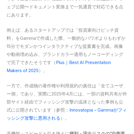
ェブ公開〜ドキュメント変換まで一気通貫で対応できる点
にあります。
例えば、あるスタートアップでは「投資家向けピッチ資
料」をGammaで作成した際、一般的なパワポよりもわずか
15分でモダンかつインタラクティブな提案書を完成。画像
や動画埋め込み、ブランドカラー適用もノーコーディング
で完了できたそうです（
Plus｜Best AI Presentation
Makers of 2025
）。
一方で、作成物の著作権や利用規約の責任は「全てユーザ
ー側」であり、実際に2025年4月には、一部の資料共有が外
部サイト経由でフィッシング攻撃の温床となった事例も公
式に公開されています（参照：
Innovatopia – Gammaがフィ
ッシング攻撃に悪用される
）。
高機能・スピードと引き換えに
権利・流出リスクの“自衛意