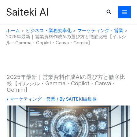
内
Saiteki AI
検
容
索
を
ス
ホーム
ビジネス・業務効率化
マーケティング・営業
キ
2025年最新｜営業資料作成AIの選び方と徹底比較【イルシ
ル・Gamma・Copilot・Canva・Gemini】
ッ
プ
2025年最新｜営業資料作成AIの選び方と徹底比
較【イルシル・Gamma・Copilot・Canva・
Gemini】
/
マーケティング・営業
/ By
SAITEKI編集長