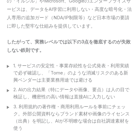
の「イルシル」やMicrosoft、Googleのエンタープライズサ
ービスは、データをAI学習に利用しない・高度な暗号化・法
人専用の追加ガード（NDA/IP制限等）など日本市場の要請
に即した堅牢な仕組みを提供しています。
したがって、実務レベルでは以下の3点を徹底するのが失敗
しない鉄則です。
1. サービスの安定性・事業存続性を公式発表・利用実績
で必ず確認し、「Tome」のような消滅リスクのある新
興ベンダーは主要業務用途では避ける
2. AIの出力結果（特にデータや画像、要点）は人の目で
検証し、機密性の高い情報は直接AIに入力しない
3. 利用規約の著作権・商用利用ルールを事前にチェッ
ク。外部公開資料ならブランド素材や画像のライセンス
（出典）を明記し、AIが不明瞭な場合は自社調達素材を
使う