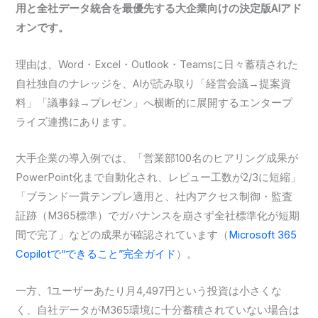
用と全社データ統合を最優先する大企業向けの決定版AIアド
オンです。
理由は、Word・Excel・Outlook・Teamsに日々蓄積された
自社独自のナレッジを、AIが読み取り「経営会議→提案資
料」「議事録→プレゼン」へ横断的に展開するエンタープ
ライズ連携にあります。
大手企業の導入例では、「営業部100名のヒアリング成果が
PowerPoint化まで自動化され、レビュー工数が2/3に短縮」
「ブランド一貫テンプレ適用と、社内アクセス制御・監査
証跡（M365標準）でガバナンスを崩さず全社標準化が短期
間で完了」などの成果が確認されています（
Microsoft 365
Copilotで“できること”完全ガイド
）。
一方、1ユーザーあたり月4,497円という投資は小さくな
く、自社データがM365環境に十分蓄積されていない場合は