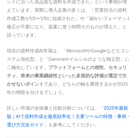
ンドに沿った高品質な資料を作成できた」という事例が増
えています。実際に導入企業の多くは、「営業担当の資料
作成工数が1/5〜1/10に短縮された」や「細かいフォーマット
修正が不要になり、提案に使う時間そのものが増えた」と
語っています。
現在の資料作成AI市場は、「MicrosoftやGoogleなどエコシ
ステム強化型」と「Gammaやイルシルのような独立型」に
二極化しています。
プラットフォームとの相性、セキュリ
ティ、将来の事業継続性といった多面的な評価が選定で欠
かせないポイント
であり、どちらの軸を重視するかが2025
年の明暗を分けるでしょう。
詳しい市場の全体像と比較分析については、「
2025年最新
版｜AIで資料作成を徹底効率化！主要ツールの特徴・事例・
選び方完全ガイド
」も参考にしてください。