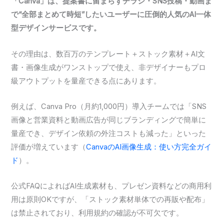
「Canva」は、提案書に留まらずチラシ・SNS投稿・動画ま
で“全部まとめて時短”したいユーザーに圧倒的人気のAI一体
型デザインサービスです。
その理由は、数百万のテンプレート＋ストック素材＋AI文
書・画像生成がワンストップで使え、非デザイナーもプロ
級アウトプットを量産できる点にあります。
例えば、Canva Pro（月約1,000円）導入チームでは「SNS
画像と営業資料と動画広告が同じブランディングで簡単に
量産でき、デザイン依頼の外注コストも減った」といった
評価が増えています（
CanvaのAI画像生成：使い方完全ガイ
ド
）。
公式FAQによればAI生成素材も、プレゼン資料などの商用利
用は原則OKですが、「ストック素材単体での再販や配布」
は禁止されており、利用規約の確認が不可欠です。