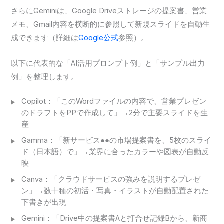
さらにGeminiは、Google Driveストレージの提案書、営業
メモ、Gmail内容を横断的に参照して新規スライドを自動生
成できます（詳細は
Google公式
参照）。
以下に代表的な「AI活用プロンプト例」と「サンプル出力
例」を整理します。
Copilot：「このWordファイルの内容で、営業プレゼン
のドラフトをPPで作成して」→2分で主要スライドを生
産
Gamma：「新サービス●●の市場提案書を、5枚のスライ
ド（日本語）で」→業界に合ったカラーや図表が自動反
映
Canva：「クラウドサービスの強みを説明するプレゼ
ン」→数十種の初活・写真・イラストが自動配置された
下書きが出現
Gemini：「Drive中の提案書Aと打合せ記録Bから、新商