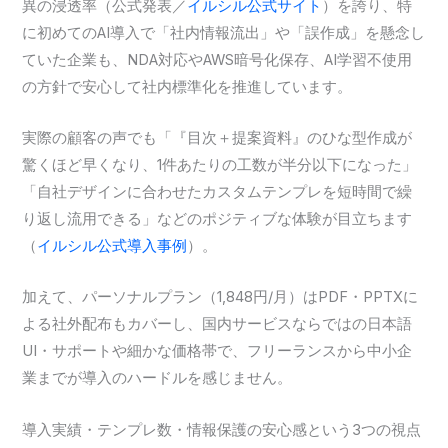
異の浸透率（公式発表／
イルシル公式サイト
）を誇り、特
に初めてのAI導入で「社内情報流出」や「誤作成」を懸念し
ていた企業も、NDA対応やAWS暗号化保存、AI学習不使用
の方針で安心して社内標準化を推進しています。
実際の顧客の声でも「『目次＋提案資料』のひな型作成が
驚くほど早くなり、1件あたりの工数が半分以下になった」
「自社デザインに合わせたカスタムテンプレを短時間で繰
り返し流用できる」などのポジティブな体験が目立ちます
（
イルシル公式導入事例
）。
加えて、パーソナルプラン（1,848円/月）はPDF・PPTXに
よる社外配布もカバーし、国内サービスならではの日本語
UI・サポートや細かな価格帯で、フリーランスから中小企
業までが導入のハードルを感じません。
導入実績・テンプレ数・情報保護の安心感という3つの視点