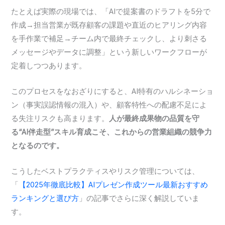
たとえば実際の現場では、「AIで提案書のドラフトを5分で
作成→担当営業が既存顧客の課題や直近のヒアリング内容
を手作業で補足→チーム内で最終チェックし、より刺さる
メッセージやデータに調整」という新しいワークフローが
定着しつつあります。
このプロセスをなおざりにすると、AI特有のハルシネーショ
ン（事実誤認情報の混入）や、顧客特性への配慮不足によ
る失注リスクも高まります。
人が最終成果物の品質を守
る“AI伴走型”スキル育成こそ、これからの営業組織の競争力
となるのです。
こうしたベストプラクティスやリスク管理については、
「
【2025年徹底比較】AIプレゼン作成ツール最新おすすめ
ランキングと選び方
」の記事でさらに深く解説していま
す。