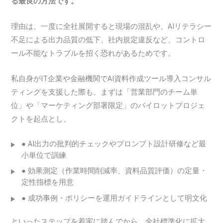
る最良の方法です。
理由は、一度に全社展開すると現場の混乱や、AIリテラシー
不足による出力品質の低下、社内規定違反など、コントロ
ール不能なトラブルを招く恐れがあるためです。
私自身がIT企業や金融機関でAI資料作成ツール導入コンサル
ティングを支援した際も、まずは「営業部門のチーム単
位」や「マーケティング部署限定」のパイロットプロジェ
クトを起点とし、
● AI出力の批判的チェックやプロンプト設計研修など最
小単位で訓練
● 効果測定（作業時間削減率、資料品質評価）の定量・
定性指標を用意
● 成功事例・ポリシーを運用ガイドラインとして明文化
といったステップを着実に踏んでから、全社標準化に拡大