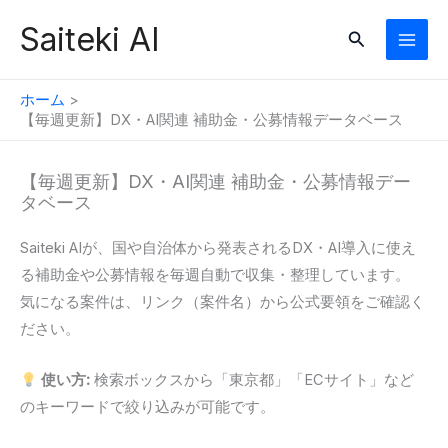
内
Saiteki AI
検
容
索
を
ス
ホーム
キ
【毎週更新】DX・AI関連 補助金・公募情報データベース
ッ
プ
【毎週更新】DX・AI関連 補助金・公募情報デー
タベース
Saiteki AIが、国や自治体から発表されるDX・AI導入に使え
る補助金や公募情報を毎週自動で収集・整理しています。
気になる案件は、リンク（案件名）から公式要領をご確認く
ださい。
使い方:
検索ボックスから「東京都」「ECサイト」など
のキーワードで絞り込みが可能です。