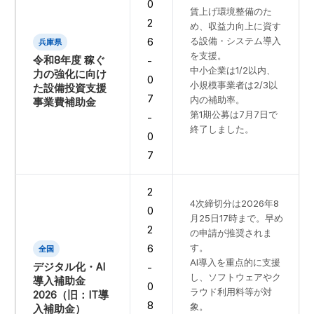
0
賃上げ環境整備のた
2
め、収益力向上に資す
る設備・システム導入
6
兵庫県
を支援。
令和8年度 稼ぐ
-
中小企業は1/2以内、
力の強化に向け
0
小規模事業者は2/3以
た設備投資支援
7
内の補助率。
事業費補助金
第1期公募は7月7日で
-
終了しました。
0
7
2
4次締切分は2026年8
0
月25日17時まで。早め
2
の申請が推奨されま
す。
6
全国
AI導入を重点的に支援
デジタル化・AI
-
し、ソフトウェアやク
導入補助金
0
ラウド利用料等が対
2026（旧：IT導
8
象。
入補助金）