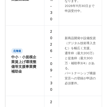
なります。
2026年11月30日まで
-
申請受付中。
3
0
2
0
新商品開発や設備投資
（デジタル技術導入含
2
む）を幅広く支援。
6
北海道
通常枠（最大200万）
中小・小規模企
-
と促進枠（最大300
業賃上げ環境整
万・補助率3/4）があ
0
備等支援事業費
る。
9
補助金
パートナーシップ構築
-
宣言への登録が申請の
3
必須要件。
0
2