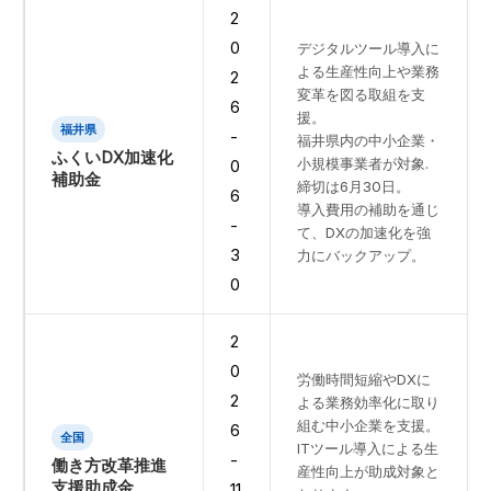
2
0
デジタルツール導入に
よる生産性向上や業務
2
変革を図る取組を支
6
援。
福井県
-
福井県内の中小企業・
ふくいDX加速化
小規模事業者が対象.
0
補助金
締切は6月30日。
6
導入費用の補助を通じ
-
て、DXの加速化を強
3
力にバックアップ。
0
2
0
労働時間短縮やDXに
2
よる業務効率化に取り
組む中小企業を支援。
6
全国
ITツール導入による生
-
働き方改革推進
産性向上が助成対象と
支援助成金
11