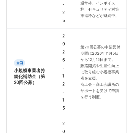
通常枠、インボイス
-
枠、セキュリティ対策
2
推進枠などが継続中。
5
2
0
第20回公募の申請受付
2
期間は2026年11月5日
から12月15日まで。
6
全国
販路開拓や生産性向上
-
小規模事業者持
に取り組む小規模事業
1
続化補助金（第
者を支援。
20回公募）
2
商工会・商工会議所の
サポートを受けて申請
-
を行う制度。
1
5
2
0