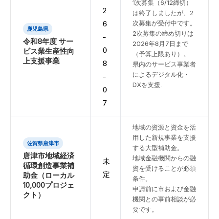
1次募集（6/12締切）
2
は終了しましたが、2
次募集が受付中です。
6
鹿児島県
2次募集の締め切りは
-
令和8年度 サー
2026年8月7日まで
0
ビス業生産性向
（予算上限あり）。
上支援事業
8
県内のサービス事業者
によるデジタル化・
-
DXを支援.
0
7
地域の資源と資金を活
用した新規事業を支援
佐賀県唐津市
する大型補助金。
唐津市地域経済
地域金融機関からの融
未
循環創造事業補
資を受けることが必須
定
助金（ローカル
条件。
10,000プロジェ
申請前に市および金融
クト）
機関との事前相談が必
要です。