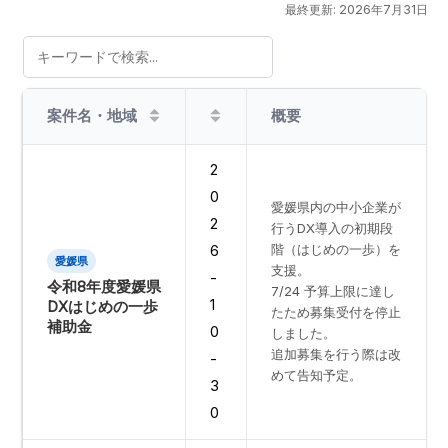
最終更新: 2026年7月31日
案件名・地域
期限
概要
2
0
愛媛県内の中小企業が
2
行うDX導入の初期段
階（はじめの一歩）を
6
愛媛県
支援。
-
令和8年度愛媛県
7/24 予算上限に達し
1
DXはじめの一歩
たため募集受付を停止
補助金
0
しました。
追加募集を行う際は改
-
めて告知予定。
3
0