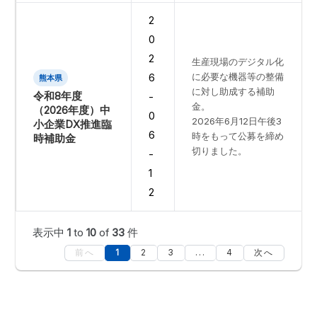
2
0
2
生産現場のデジタル化
に必要な機器等の整備
6
熊本県
に対し助成する補助
令和8年度
-
金。
（2026年度）中
0
2026年6月12日午後3
小企業DX推進臨
6
時をもって公募を締め
時補助金
切りました。
-
1
2
表示中
1
to
10
of
33
件
前へ
1
2
3
...
4
次へ