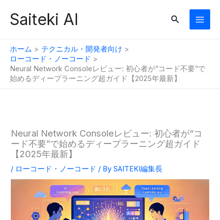
内
Saiteki AI
検
容
索
を
ス
ホーム
テクニカル・開発者向け
キ
ローコード・ノーコード
Neural Network Consoleレビュー: 初心者が“コード不要”で
ッ
始めるディープラーニング超ガイド【2025年最新】
プ
Neural Network Consoleレビュー: 初心者が“コ
ード不要”で始めるディープラーニング超ガイド
【2025年最新】
/
ローコード・ノーコード
/ By
SAITEKI編集長