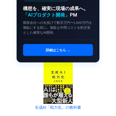
構想を、確実に現場の成果へ。
「AIプロダクト開発」
PM
開発会社への丸投げで数百万円〜1,000万円を
無駄にする前に。無駄な中間コストを削ぎ落
とした確実なAI開発。
詳細はこちら →
生成AI「戦力化」の教科書