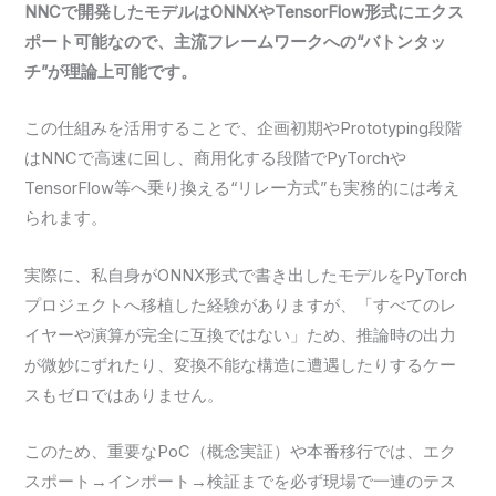
NNCで開発したモデルはONNXやTensorFlow形式にエクス
ポート可能なので、主流フレームワークへの“バトンタッ
チ”が理論上可能です。
この仕組みを活用することで、企画初期やPrototyping段階
はNNCで高速に回し、商用化する段階でPyTorchや
TensorFlow等へ乗り換える“リレー方式”も実務的には考え
られます。
実際に、私自身がONNX形式で書き出したモデルをPyTorch
プロジェクトへ移植した経験がありますが、「すべてのレ
イヤーや演算が完全に互換ではない」ため、推論時の出力
が微妙にずれたり、変換不能な構造に遭遇したりするケー
スもゼロではありません。
このため、重要なPoC（概念実証）や本番移行では、エク
スポート→インポート→検証までを必ず現場で一連のテス