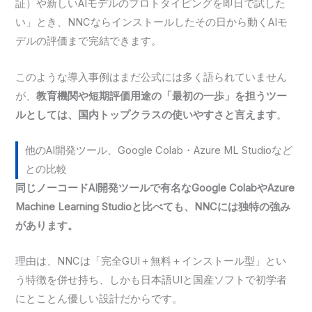
証）や新しいAIモデルのプロトタイピングを即日で試した
い」とき、NNCならインストールしたその日から動くAIモ
デルの評価まで完結できます。
このような導入事例はまだ公式には多く語られていません
が、
教育機関や短期評価用途の「最初の一歩」を担うツー
ルとしては、国内トップクラスの使いやすさと言えます
。
他のAI開発ツール、Google Colab・Azure ML Studioなど
との比較
同じノーコードAI開発ツールで有名なGoogle ColabやAzure
Machine Learning Studioと比べても、NNCには独特の強み
があります。
理由は、NNCは「完全GUI＋無料＋インストール型」とい
う特徴を併せ持ち、しかも日本語UIと国産ソフトで初学者
にとことん優しい設計だからです。