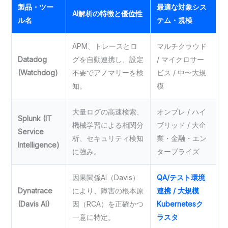
製品・ツー
最適な対象シス
AI解析の特徴と優位性
ル名
テム・規模
APM、トレースとロ
マルチクラウド
Datadog
グを自動連携し、設定
/ マイクロサー
(Watchdog)
不要でアノマリーを検
ビス / 中〜大規
知。
模
大量ログの高速検索、
オンプレ / ハイ
Splunk (IT
機械学習による相関分
ブリッド / 大企
Service
析、セキュリティ検知
業・金融・エン
Intelligence)
に強み。
タープライズ
因果関係AI（Davis）
QA/テスト環境
Dynatrace
により、障害の根本原
連携 / 大規模
(Davis AI)
因（RCA）を正確かつ
Kubernetesク
一意に特定。
ラスタ