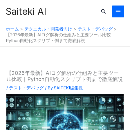
内
Saiteki AI
検
容
索
を
ス
ホーム
テクニカル・開発者向け
テスト・デバッグ
キ
【2026年最新】AIログ解析の仕組みと主要ツール比較｜
Python自動化スクリプト例まで徹底解説
ッ
プ
【2026年最新】AIログ解析の仕組みと主要ツー
ル比較｜Python自動化スクリプト例まで徹底解説
/
テスト・デバッグ
/ By
SAITEKI編集長