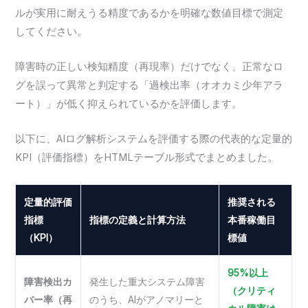
ルが実用に耐えうる精度であるかを明確な数値目標で測定
してください。
障害時の正しい検知精度（再現率）だけでなく、正常なロ
グを誤って異常と判定する「過検出率（オオカミ少年アラ
ート）」が低く抑えられているかを評価します。
以下に、AIログ解析システムを評価する際の代表的な定量的
KPI（評価指標）をHTMLテーブル形式でまとめました。
定量的評価
推奨される
指標
指標の定義と計算方法
本番稼働目
（KPI）
標値
95%以上
障害検出カ
発生した重大システム障害
（クリティ
バー率（再
のうち、AIがアノマリーと