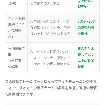
カル障害は
現率）
して検知できた割合
100%）
アラート削
AIの相関分析により、不要
70%〜90%
減率（ノイ
な通知（ノイズ）をどの程
の通知削減
ズ低減効
度カットできたかの削減率
を維持
果）
平均復旧時
導入前と比
AIの根本原因特定アシスト
間
較して50%
により、システム復旧まで
（MTTR）
以上の時間
にかかった時間の短縮比率
短縮率
短縮
この評価フレームワークに沿って精度をチューニングする
ことで、オオカミ少年アラートの多発を防ぎ、運用の形骸
化を回避できます。