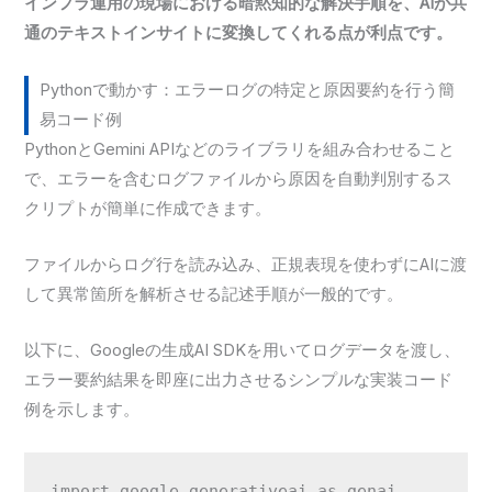
インフラ運用の現場における暗黙知的な解決手順を、AIが共
通のテキストインサイトに変換してくれる点が利点です。
Pythonで動かす：エラーログの特定と原因要約を行う簡
易コード例
PythonとGemini APIなどのライブラリを組み合わせること
で、エラーを含むログファイルから原因を自動判別するス
クリプトが簡単に作成できます。
ファイルからログ行を読み込み、正規表現を使わずにAIに渡
して異常箇所を解析させる記述手順が一般的です。
以下に、Googleの生成AI SDKを用いてログデータを渡し、
エラー要約結果を即座に出力させるシンプルな実装コード
例を示します。
import google.generativeai as genai
