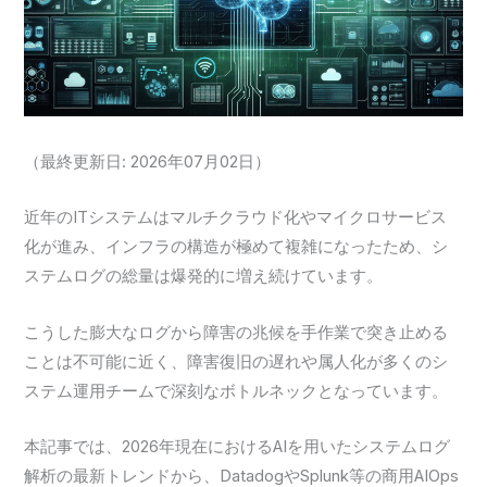
（最終更新日: 2026年07月02日）
近年のITシステムはマルチクラウド化やマイクロサービス
化が進み、インフラの構造が極めて複雑になったため、シ
ステムログの総量は爆発的に増え続けています。
こうした膨大なログから障害の兆候を手作業で突き止める
ことは不可能に近く、障害復旧の遅れや属人化が多くのシ
ステム運用チームで深刻なボトルネックとなっています。
本記事では、2026年現在におけるAIを用いたシステムログ
解析の最新トレンドから、DatadogやSplunk等の商用AIOps