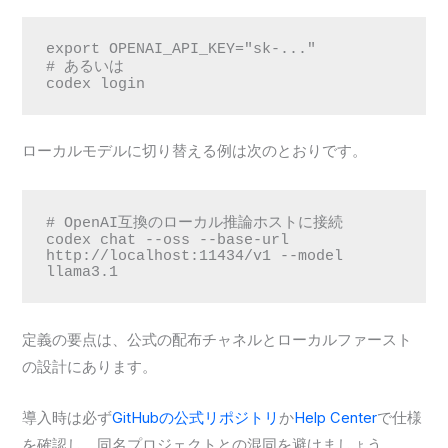
export OPENAI_API_KEY="sk-..."

# あるいは

codex login
ローカルモデルに切り替える例は次のとおりです。
# OpenAI互換のローカル推論ホストに接続

codex chat --oss --base-url 
http://localhost:11434/v1 --model 
llama3.1
定義の要点は、公式の配布チャネルとローカルファースト
の設計にあります。
導入時は必ず
GitHubの公式リポジトリ
か
Help Center
で仕様
を確認し、同名プロジェクトとの混同を避けましょう。