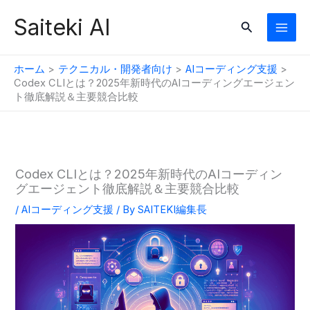
内
Saiteki AI
検
容
索
を
ス
ホーム
テクニカル・開発者向け
AIコーディング支援
キ
Codex CLIとは？2025年新時代のAIコーディングエージェン
ト徹底解説＆主要競合比較
ッ
プ
Codex CLIとは？2025年新時代のAIコーディン
グエージェント徹底解説＆主要競合比較
/
AIコーディング支援
/ By
SAITEKI編集長