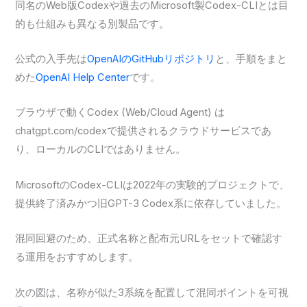
同名のWeb版Codexや過去のMicrosoft製Codex-CLIとは目
的も仕組みも異なる別製品です。
公式の入手先は
OpenAIのGitHubリポジトリ
と、手順をまと
めた
OpenAI Help Center
です。
ブラウザで動くCodex (Web/Cloud Agent) は
chatgpt.com/codexで提供されるクラウドサービスであ
り、ローカルのCLIではありません。
MicrosoftのCodex-CLIは2022年の実験的プロジェクトで、
提供終了済みかつ旧GPT-3 Codex系に依存していました。
混同回避のため、正式名称と配布元URLをセットで確認す
る運用をおすすめします。
次の図は、名称が似た3系統を配置して混同ポイントを可視