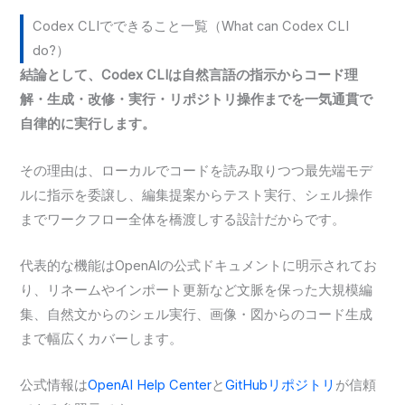
Codex CLIでできること一覧（What can Codex CLI
do?）
結論として、Codex CLIは自然言語の指示からコード理
解・生成・改修・実行・リポジトリ操作までを一気通貫で
自律的に実行します。
その理由は、ローカルでコードを読み取りつつ最先端モデ
ルに指示を委譲し、編集提案からテスト実行、シェル操作
までワークフロー全体を橋渡しする設計だからです。
代表的な機能はOpenAIの公式ドキュメントに明示されてお
り、リネームやインポート更新など文脈を保った大規模編
集、自然文からのシェル実行、画像・図からのコード生成
まで幅広くカバーします。
公式情報は
OpenAI Help Center
と
GitHubリポジトリ
が信頼