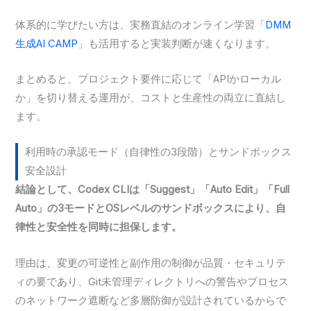
体系的に学びたい方は、実務直結のオンライン学習「
DMM
生成AI CAMP
」も活用すると実装判断が速くなります。
まとめると、プロジェクト要件に応じて「APIかローカル
か」を切り替える運用が、コストと生産性の両立に直結し
ます。
利用時の承認モード（自律性の3段階）とサンドボックス
安全設計
結論として、Codex CLIは「Suggest」「Auto Edit」「Full
Auto」の3モードとOSレベルのサンドボックスにより、自
律性と安全性を同時に担保します。
理由は、変更の可逆性と副作用の制御が品質・セキュリテ
ィの要であり、Git未管理ディレクトリへの警告やプロセス
のネットワーク遮断など多層防御が設計されているからで