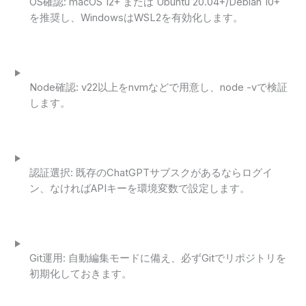
OS確認: macOS 12+ または Ubuntu 20.04+/Debian 10+
を推奨し、WindowsはWSL2を有効化します。
Node確認: v22以上をnvmなどで用意し、node -vで検証
します。
認証選択: 既存のChatGPTサブスクがあるならログイ
ン、なければAPIキーを環境変数で設定します。
Git運用: 自動編集モードに備え、必ずGitでリポジトリを
初期化しておきます。