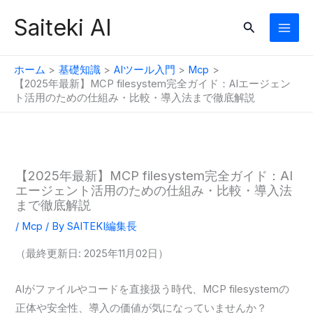
内
Saiteki AI
検
容
索
を
ス
ホーム
基礎知識
AIツール入門
Mcp
キ
【2025年最新】MCP filesystem完全ガイド：AIエージェン
ト活用のための仕組み・比較・導入法まで徹底解説
ッ
プ
【2025年最新】MCP filesystem完全ガイド：AI
エージェント活用のための仕組み・比較・導入法
まで徹底解説
/
Mcp
/ By
SAITEKI編集長
（最終更新日: 2025年11月02日）
AIがファイルやコードを直接扱う時代、MCP filesystemの
正体や安全性、導入の価値が気になっていませんか？