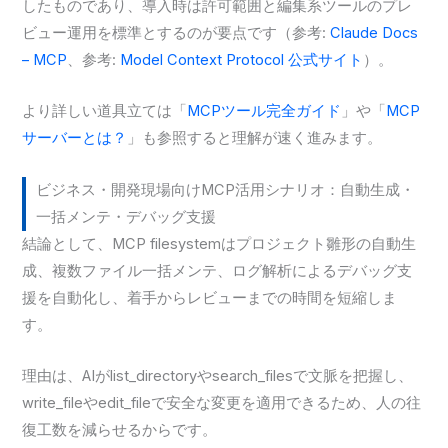
したものであり、導入時は許可範囲と編集系ツールのプレ
ビュー運用を標準とするのが要点です（参考:
Claude Docs
– MCP
、参考:
Model Context Protocol 公式サイト
）。
より詳しい道具立ては「
MCPツール完全ガイド
」や「
MCP
サーバーとは？
」も参照すると理解が速く進みます。
ビジネス・開発現場向けMCP活用シナリオ：自動生成・
一括メンテ・デバッグ支援
結論として、MCP filesystemはプロジェクト雛形の自動生
成、複数ファイル一括メンテ、ログ解析によるデバッグ支
援を自動化し、着手からレビューまでの時間を短縮しま
す。
理由は、AIがlist_directoryやsearch_filesで文脈を把握し、
write_fileやedit_fileで安全な変更を適用できるため、人の往
復工数を減らせるからです。