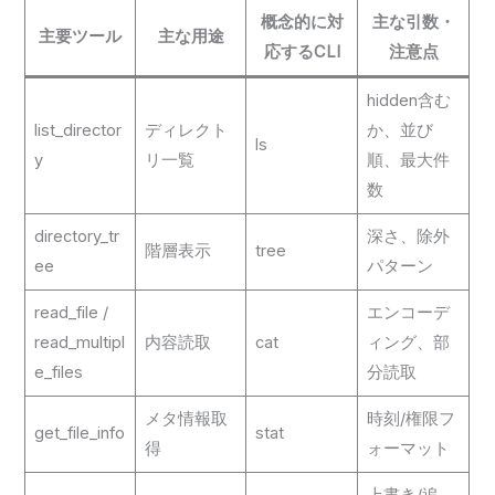
概念的に対
主な引数・
主要ツール
主な用途
応するCLI
注意点
hidden含む
list_director
ディレクト
か、並び
ls
y
リ一覧
順、最大件
数
directory_tr
深さ、除外
階層表示
tree
ee
パターン
read_file /
エンコーデ
read_multipl
内容読取
cat
ィング、部
e_files
分読取
メタ情報取
時刻/権限フ
get_file_info
stat
得
ォーマット