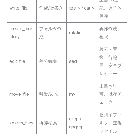
上書き/追
write_file
作成/上書き
tee > / cat >
記、原子的
保存
create_dire
フォルダ作
再帰作成、
mkdir
ctory
成
権限
検索・置
換、行範
edit_file
差分編集
sed
囲、安全プ
レビュー
上書き許
move_file
移動/改名
mv
可、既存チ
ェック
拡張子フィ
grep /
search_files
再帰検索
ルタ、無視
ripgrep
ファイル