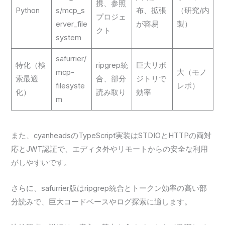
携、参照
Python
s/mcp_s
布、拡張
（研究/内
プロジェ
erver_file
が容易
製）
クト
system
safurrier/
特化（検
ripgrep統
巨大リポ
mcp-
大（モノ
索最適
合、部分
ジトリで
filesyste
レポ）
化）
読み取り
効率
m
また、cyanheadsのTypeScript実装はSTDIOとHTTPの両対
応とJWT認証で、エディタ外やリモートからの安全な利用
がしやすいです。
さらに、safurrier版はripgrep統合とトークン効率の高い部
分読みで、巨大コードベースやログ探索に適します。