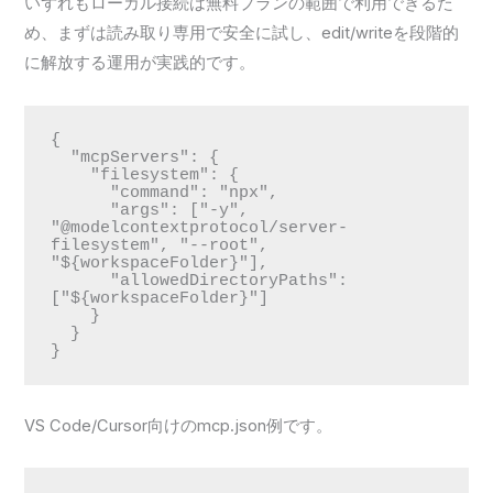
いずれもローカル接続は無料プランの範囲で利用できるた
め、まずは読み取り専用で安全に試し、edit/writeを段階的
に解放する運用が実践的です。
{

  "mcpServers": {

    "filesystem": {

      "command": "npx",

      "args": ["-y", 
"@modelcontextprotocol/server-
filesystem", "--root", 
"${workspaceFolder}"],

      "allowedDirectoryPaths": 
["${workspaceFolder}"]

    }

  }

}
VS Code/Cursor向けのmcp.json例です。