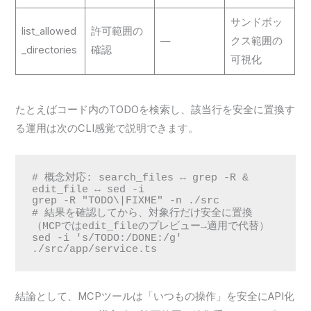
サンドボッ
list_allowed
許可範囲の
—
クス範囲の
_directories
確認
可視化
たとえばコード内のTODOを検索し、該当行を安全に置換す
る運用は次のCLI感覚で説明できます。
# 概念対応: search_files ↔ grep -R & 
edit_file ↔ sed -i

grep -R "TODO\|FIXME" -n ./src

# 結果を確認してから、対象行だけ安全に置換
（MCPではedit_fileのプレビュー→適用で代替）

sed -i 's/TODO:/DONE:/g' 
./src/app/service.ts
結論として、MCPツールは「いつもの操作」を安全にAPI化