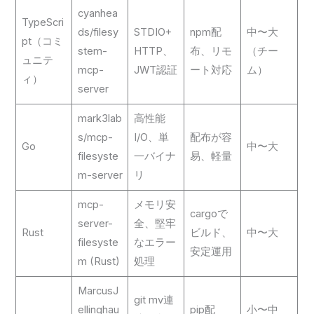
cyanhea
TypeScri
ds/filesy
STDIO+
npm配
中〜大
pt（コミ
stem-
HTTP、
布、リモ
（チー
ュニテ
mcp-
JWT認証
ート対応
ム）
ィ）
server
mark3lab
高性能
s/mcp-
I/O、単
配布が容
Go
中〜大
filesyste
一バイナ
易、軽量
m-server
リ
mcp-
メモリ安
cargoで
server-
全、堅牢
Rust
ビルド、
中〜大
filesyste
なエラー
安定運用
m (Rust)
処理
MarcusJ
git mv連
ellinghau
pip配
小〜中