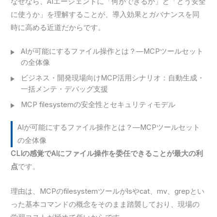
なぜなら、AIエージェントに「何ができるか」と「どう安全
に使うか」を理解することが、導入効果とガバナンスを同
時に高める近道だからです。
AIが可能にするファイル操作とは？—MCPツールセット
の全体像
ビジネス・開発現場向けMCP活用シナリオ：自動生成・
一括メンテ・デバッグ支援
MCP filesystemの安全性とセキュリティモデル
AIが可能にするファイル操作とは？—MCPツールセット
の全体像
CLIの感覚でAIにファイル操作を委任できることが最大の利
点
です。
理由は、MCPのfilesystemツールがlsやcat、mv、grepとい
った基本コマンドの概念をそのまま踏襲しており、現場の