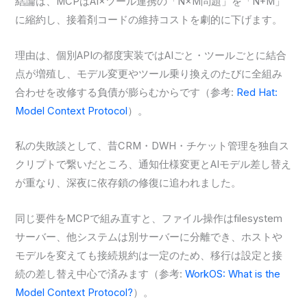
結論は、MCPはAI×ツール連携の「N×M問題」を「N+M」
に縮約し、接着剤コードの維持コストを劇的に下げます。
理由は、個別APIの都度実装ではAIごと・ツールごとに結合
点が増殖し、モデル変更やツール乗り換えのたびに全組み
合わせを改修する負債が膨らむからです（参考:
Red Hat:
Model Context Protocol
）。
私の失敗談として、昔CRM・DWH・チケット管理を独自ス
クリプトで繋いだところ、通知仕様変更とAIモデル差し替え
が重なり、深夜に依存鎖の修復に追われました。
同じ要件をMCPで組み直すと、ファイル操作はfilesystem
サーバー、他システムは別サーバーに分離でき、ホストや
モデルを変えても接続規約は一定のため、移行は設定と接
続の差し替え中心で済みます（参考:
WorkOS: What is the
Model Context Protocol?
）。