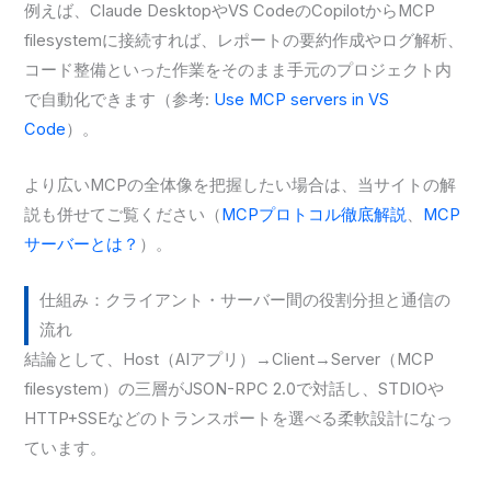
例えば、Claude DesktopやVS CodeのCopilotからMCP
filesystemに接続すれば、レポートの要約作成やログ解析、
コード整備といった作業をそのまま手元のプロジェクト内
で自動化できます（参考:
Use MCP servers in VS
Code
）。
より広いMCPの全体像を把握したい場合は、当サイトの解
説も併せてご覧ください（
MCPプロトコル徹底解説
、
MCP
サーバーとは？
）。
仕組み：クライアント・サーバー間の役割分担と通信の
流れ
結論として、Host（AIアプリ）→Client→Server（MCP
filesystem）の三層がJSON-RPC 2.0で対話し、STDIOや
HTTP+SSEなどのトランスポートを選べる柔軟設計になっ
ています。