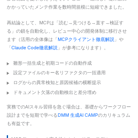
かかっていたメンテ作業を数時間規模に短縮できました。
再結論として、MCPは「読む→見つける→直す→検証す
る」の鎖を自動化し、レビュー中心の開発体制に移行させ
ます（活用の全体像は「
MCPクライアント徹底解説
」や
「
Claude Code徹底解説
」が参考になります）。
雛形一括生成と初期コードの自動作成
設定ファイルのキー名リファクタの一括適用
ログからの異常検知と原因候補の横断提示
ドキュメント欠落の自動検出と差分埋め
実務でのAIスキル習得を急ぐ場合は、基礎からワークフロー
設計までを短期で学べる
DMM 生成AI CAMP
のカリキュラム
も有益です。