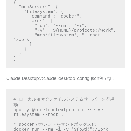
{

  "mcpServers": {

    "filesystem": {

      "command": "docker",

      "args": [

        "run", "--rm", "-i",

        "-v", "${HOME}/projects:/work",

        "mcp/filesystem", "--root", 
"/work"

      ]

    }

  }

}
Claude Desktopのclaude_desktop_config.json例です。
# ローカルNPXでファイルシステムサーバーを即起
動

npx -y @modelcontextprotocol/server-
filesystem --root .

# Dockerでカレントをサンドボックス化

docker run --rm -i -v "$(pwd)":/work 