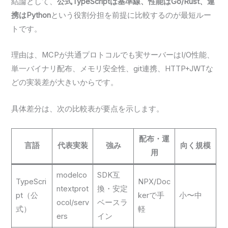
結論として、
公式TypeScriptは基準線、性能はGo/Rust、連
携はPython
という役割分担を前提に比較するのが最短ルー
トです。
理由は、MCPが共通プロトコルでも実サーバーはI/O性能、
単一バイナリ配布、メモリ安全性、git連携、HTTP+JWTな
どの実装差が大きいからです。
具体差分は、次の比較表が要点を示します。
配布・運
言語
代表実装
強み
向く規模
用
modelco
SDK互
TypeScri
NPX/Doc
ntextprot
換・安定
pt（公
kerで手
小〜中
ocol/serv
ベースラ
式）
軽
ers
イン