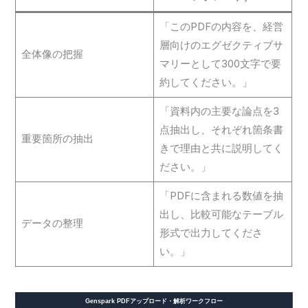
「このPDFの内容を、経営
層向けのエグゼクティブサ
全体像の把握
マリーとして300文字で要
約してください。」
「資料内の主要な論点を3
点抽出し、それぞれ箇条書
重要箇所の抽出
きで理由と共に説明してく
ださい。」
「PDFに含まれる数値を抽
出し、比較可能なテーブル
データの整理
形式で出力してくださ
い。」