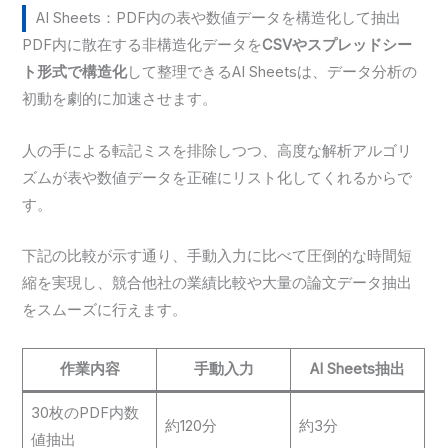
AI Sheets：PDF内の表や数値データを構造化して抽出
PDF内に散在する非構造化データを
CSVやスプレッドシー
ト形式で構造化
して整理できるAI Sheetsは、データ分析の
初動を劇的に加速させます。
人の手による転記ミスを排除しつつ、高度な解析アルゴリ
ズムが表や数値データを正確にリスト化してくれるからで
す。
下記の比較が示す通り、手動入力に比べて圧倒的な時間短
縮を実現し、競合他社の業績比較や大量の論文データ抽出
をスムーズに行えます。
作業内容
手動入力
AI Sheets抽出
30枚のPDF内数
約120分
約3分
値抽出