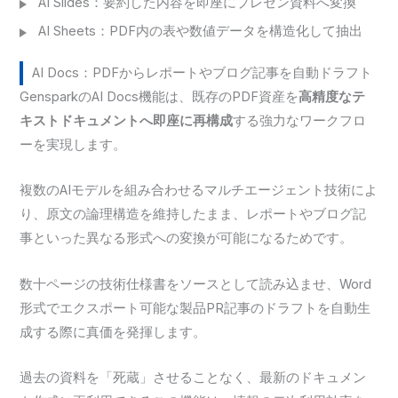
AI Slides：要約した内容を即座にプレゼン資料へ変換
AI Sheets：PDF内の表や数値データを構造化して抽出
AI Docs：PDFからレポートやブログ記事を自動ドラフト
GensparkのAI Docs機能は、既存のPDF資産を
高精度なテ
キストドキュメントへ即座に再構成
する強力なワークフロ
ーを実現します。
複数のAIモデルを組み合わせるマルチエージェント技術によ
り、原文の論理構造を維持したまま、レポートやブログ記
事といった異なる形式への変換が可能になるためです。
数十ページの技術仕様書をソースとして読み込ませ、Word
形式でエクスポート可能な製品PR記事のドラフトを自動生
成する際に真価を発揮します。
過去の資料を「死蔵」させることなく、最新のドキュメン