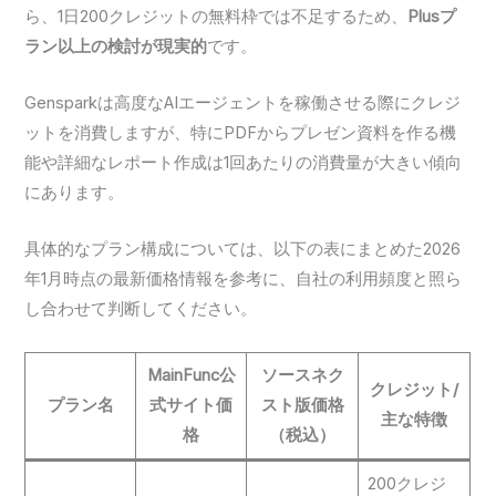
ら、1日200クレジットの無料枠では不足するため、
Plusプ
ラン以上の検討が現実的
です。
Gensparkは高度なAIエージェントを稼働させる際にクレジ
ットを消費しますが、特にPDFからプレゼン資料を作る機
能や詳細なレポート作成は1回あたりの消費量が大きい傾向
にあります。
具体的なプラン構成については、以下の表にまとめた2026
年1月時点の最新価格情報を参考に、自社の利用頻度と照ら
し合わせて判断してください。
MainFunc公
ソースネク
クレジット/
プラン名
式サイト価
スト版価格
主な特徴
格
（税込）
200クレジ