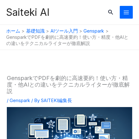
内
Saiteki AI
検
容
索
を
ス
ホーム
基礎知識
AIツール入門
Genspark
キ
GensparkでPDFを劇的に高速要約！使い方・精度・他AIと
の違いをテクニカルライターが徹底解説
ッ
プ
GensparkでPDFを劇的に高速要約！使い方・精
度・他AIとの違いをテクニカルライターが徹底解
説
/
Genspark
/ By
SAITEKI編集長