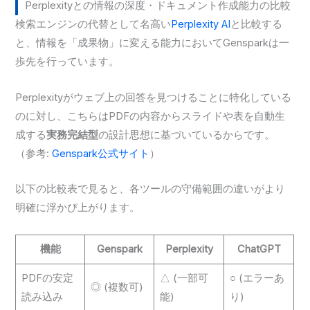
Perplexityとの情報の深度・ドキュメント作成能力の比較
検索エンジンの代替として名高い
Perplexity AI
と比較する
と、情報を「成果物」に変える能力においてGensparkは一
歩先を行っています。
Perplexityがウェブ上の回答を見つけることに特化している
のに対し、こちらはPDFの内容からスライドや表を自動生
成する
実務完結型
の設計思想に基づいているからです。
（参考:
Genspark公式サイト
）
以下の比較表で見ると、各ツールの守備範囲の違いがより
明確に浮かび上がります。
機能
Genspark
Perplexity
ChatGPT
PDFの安定
△ (一部可
○ (エラーあ
◎ (複数可)
読み込み
能)
り)