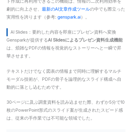
ト作成に再利用できるこの機能は、情報の二次利用効率を
劇的に向上させ、
最新のAI文章作成ツール
の中でも際立った
実用性を誇ります（参考:
genspark.ai
）。
AI Slides：要約した内容を即座にプレゼン資料へ変換
Gensparkが提供する
AI Slidesによるプレゼン資料生成機能
は、煩雑なPDFの情報を視覚的なストーリーへと一瞬で昇
華させます。
テキストだけでなく図表の情報まで同時に理解するマルチ
モーダル技術が、PDFの骨子を論理的なスライド構成へ自
動的に落とし込むためです。
30ページに及ぶ調査資料を読み込ませた際、わずか5分で10
枚のPowerPoint形式のスライド案が生成されたスピード感
は、従来の手作業では不可能な領域でした。