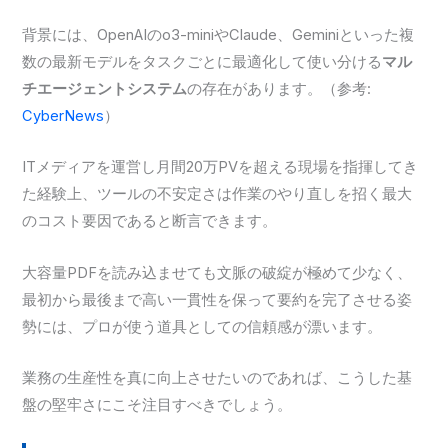
背景には、OpenAIのo3-miniやClaude、Geminiといった複
数の最新モデルをタスクごとに最適化して使い分ける
マル
チエージェントシステム
の存在があります。（参考:
CyberNews
）
ITメディアを運営し月間20万PVを超える現場を指揮してき
た経験上、ツールの不安定さは作業のやり直しを招く最大
のコスト要因であると断言できます。
大容量PDFを読み込ませても文脈の破綻が極めて少なく、
最初から最後まで高い一貫性を保って要約を完了させる姿
勢には、プロが使う道具としての信頼感が漂います。
業務の生産性を真に向上させたいのであれば、こうした基
盤の堅牢さにこそ注目すべきでしょう。