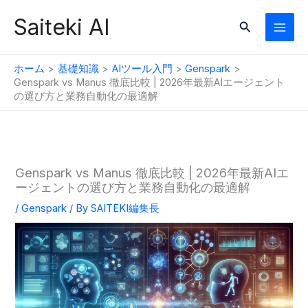
内
Saiteki AI
検
容
索
を
ス
ホーム
基礎知識
AIツール入門
Genspark
キ
Genspark vs Manus 徹底比較 | 2026年最新AIエージェント
の選び方と業務自動化の最適解
ッ
プ
Genspark vs Manus 徹底比較 | 2026年最新AIエ
ージェントの選び方と業務自動化の最適解
/
Genspark
/ By
SAITEKI編集長