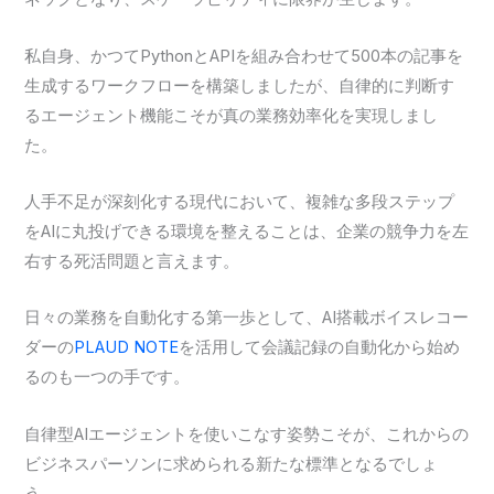
私自身、かつてPythonとAPIを組み合わせて500本の記事を
生成するワークフローを構築しましたが、自律的に判断す
るエージェント機能こそが真の業務効率化を実現しまし
た。
人手不足が深刻化する現代において、複雑な多段ステップ
をAIに丸投げできる環境を整えることは、企業の競争力を左
右する死活問題と言えます。
日々の業務を自動化する第一歩として、AI搭載ボイスレコー
ダーの
PLAUD NOTE
を活用して会議記録の自動化から始め
るのも一つの手です。
自律型AIエージェントを使いこなす姿勢こそが、これからの
ビジネスパーソンに求められる新たな標準となるでしょ
う。