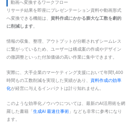
動画へ変換するワークフロー
リサーチ結果を即座にプレゼンテーション資料や動画形式
へ変換できる機能は、
資料作成にかかる膨大な工数を劇的
に削減します
。
情報の収集、整理、アウトプットが分断されずシームレス
に繋がっているため、ユーザーは構成案の作成やデザイン
の微調整といった付加価値の高い作業に集中できます。
実際に、大手企業のマーケティング支援において年間1,400
時間もの工数削減を実現した実績があり、
資料作成の効率
化
が経営に与えるインパクトは計り知れません。
このような効率化ノウハウについては、最新のAI活用術を網
羅した書籍「
生成AI 最速仕事術
」なども非常に参考になり
ます。