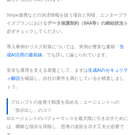
Stripe連携などの決済情報を扱う場合と同様、エンタープラ
イズプランにおける
データ保護契約（BAA等）の締結状況
を
必ずチェックしてください。
導入事例やリスク対策については、実例が豊富な書籍「
生
成AI活用の最前線
」でも詳しく論じられています。
安全な運用を支える基盤として、まずは
生成AIのセキュリテ
ィ解説
を確認し、自社の要件を満たしているか精査しまし
ょう。
プロンプトの改善で精度を高める：エージェントへの
「指示出し」のコツ
AIエージェントのパフォーマンスを最大限に引き出すために
は、曖昧な指示を排除し、思考の道筋を示す工夫が必要で
す。