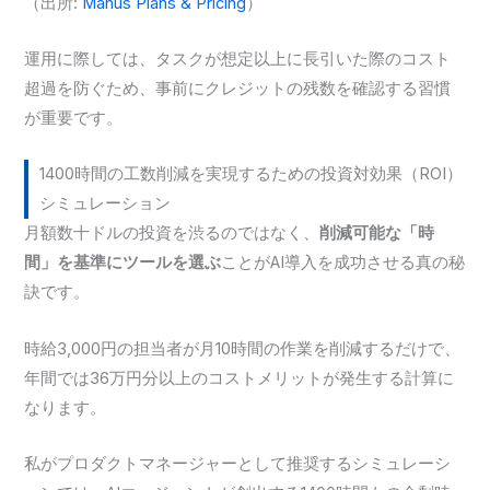
（出所:
Manus Plans & Pricing
）
運用に際しては、タスクが想定以上に長引いた際のコスト
超過を防ぐため、事前にクレジットの残数を確認する習慣
が重要です。
1400時間の工数削減を実現するための投資対効果（ROI）
シミュレーション
月額数十ドルの投資を渋るのではなく、
削減可能な「時
間」を基準にツールを選ぶ
ことがAI導入を成功させる真の秘
訣です。
時給3,000円の担当者が月10時間の作業を削減するだけで、
年間では36万円分以上のコストメリットが発生する計算に
なります。
私がプロダクトマネージャーとして推奨するシミュレーシ