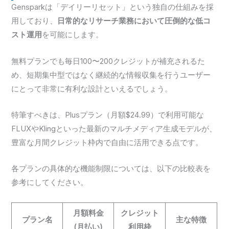
Gensparkは「デイリーリセット」という独自の仕組みを採
用しており、
日常的なリサーチ業務において圧倒的な低コ
スト運用
を可能にします。
無料プランでも毎日100〜200クレジットが補充されるた
め、短期集中型ではなく継続的な情報収集を行うユーザー
にとって非常に有利な設計といえるでしょう。
特筆すべきは、Plusプラン（月額$24.99）で利用可能な
FLUXやKlingといった最新のマルチメディア生成モデルが、
豊富な月間クレジット枠内で自由に活用できる点です。
各プランの具体的な機能制限については、以下の比較表を
参考にしてください。
月額料金
クレジット
プラン名
主な特徴
(月払い)
利用枠