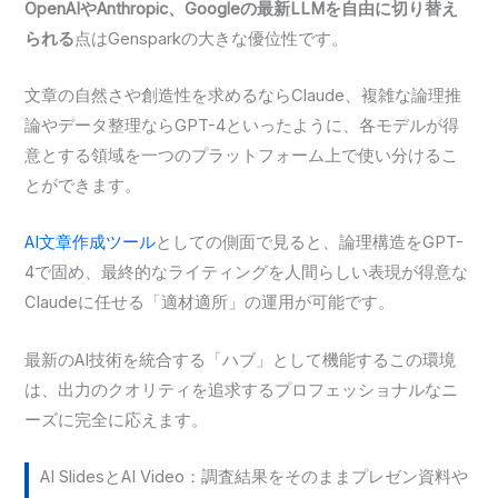
OpenAIやAnthropic、Googleの最新LLMを自由に切り替え
られる
点はGensparkの大きな優位性です。
文章の自然さや創造性を求めるならClaude、複雑な論理推
論やデータ整理ならGPT-4といったように、各モデルが得
意とする領域を一つのプラットフォーム上で使い分けるこ
とができます。
AI文章作成ツール
としての側面で見ると、論理構造をGPT-
4で固め、最終的なライティングを人間らしい表現が得意な
Claudeに任せる「適材適所」の運用が可能です。
最新のAI技術を統合する「ハブ」として機能するこの環境
は、出力のクオリティを追求するプロフェッショナルなニ
ーズに完全に応えます。
AI SlidesとAI Video：調査結果をそのままプレゼン資料や