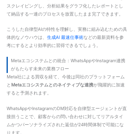
スクレイピングし、分析結果をグラフ化したレポートとし
て納品する一連のプロセスを放置したまま完了できます。
こうした自律型AIの特性を理解し、実務に組み込むための具
体的なノウハウは、
生成AI 最速仕事術
などの最新資料を参
考にするとより効率的に習得できるでしょう。
Metaエコシステムとの統合：WhatsAppやInstagram連携
がもたらす未来の業務フロー
Meta社による買収を経て、今後は同社のプラットフォーム
と
Metaエコシステムとのネイティブな連携
が飛躍的に加速
すると予測されます。
WhatsAppやInstagramのDM対応を自律型エージェントが直
接担うことで、顧客からの問い合わせに対してリアルタイ
ムかつパーソナライズされた返信が24時間体制で可能にな
ります。