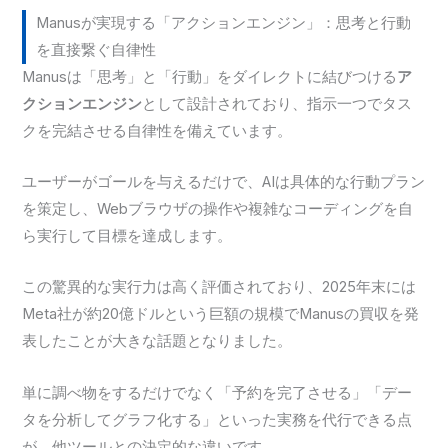
Manusが実現する「アクションエンジン」：思考と行動
を直接繋ぐ自律性
Manusは「思考」と「行動」をダイレクトに結びつける
ア
クションエンジン
として設計されており、指示一つでタス
クを完結させる自律性を備えています。
ユーザーがゴールを与えるだけで、AIは具体的な行動プラン
を策定し、Webブラウザの操作や複雑なコーディングを自
ら実行して目標を達成します。
この驚異的な実行力は高く評価されており、2025年末には
Meta社が約20億ドルという巨額の規模でManusの買収を発
表したことが大きな話題となりました。
単に調べ物をするだけでなく「予約を完了させる」「デー
タを分析してグラフ化する」といった実務を代行できる点
が、他ツールとの決定的な違いです。