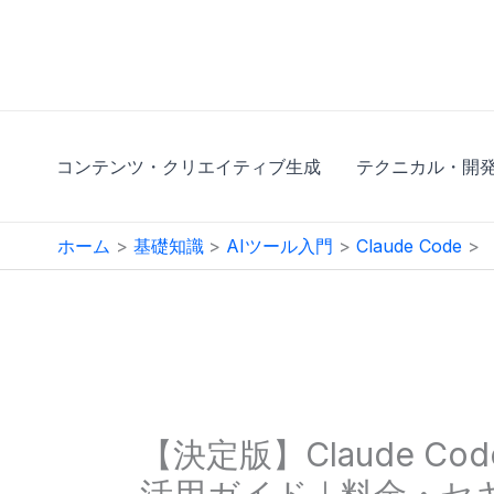
内
容
を
ス
キ
コンテンツ・クリエイティブ生成
テクニカル・開
ッ
プ
ホーム
基礎知識
AIツール入門
Claude Code
【決定版】Claude C