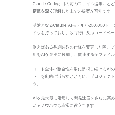
Claude Codeは目の前のファイル編集に
構造を深く理解
した上での提案が可能です。
基盤となるClaude AIモデルが200,0
ドウを持っており、数万行に及ぶコードベー
例えばある共通関数の仕様を変更した際、プ
用をAIが即座に検知し、関連する全ファイ
コード全体の整合性を常に監視し続けるAI
ラーを劇的に減らすとともに、プロジェクト
う。
AIを最大限に活用して開発速度をさらに高
いるノウハウも非常に役立ちます。