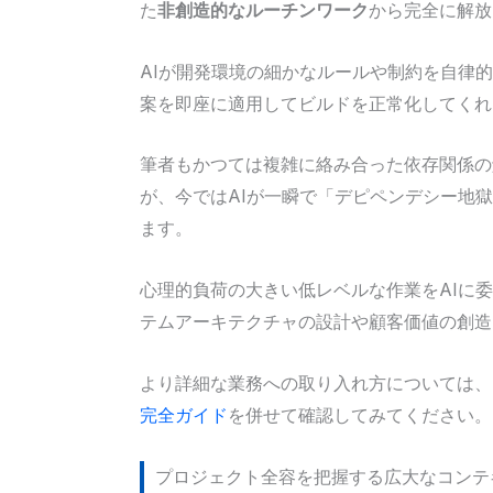
た
非創造的なルーチンワーク
から完全に解放
AIが開発環境の細かなルールや制約を自律
案を即座に適用してビルドを正常化してくれ
筆者もかつては複雑に絡み合った依存関係の
が、今ではAIが一瞬で「デピペンデシー地
ます。
心理的負荷の大きい低レベルな作業をAIに
テムアーキテクチャの設計や顧客価値の創造
より詳細な業務への取り入れ方については、
完全ガイド
を併せて確認してみてください。
プロジェクト全容を把握する広大なコンテ