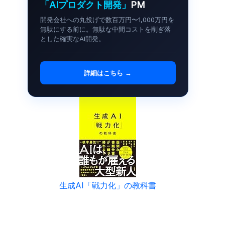
「AIプロダクト開発」
PM
開発会社への丸投げで数百万円〜1,000万円を
無駄にする前に。無駄な中間コストを削ぎ落
とした確実なAI開発。
詳細はこちら →
生成AI「戦力化」の教科書