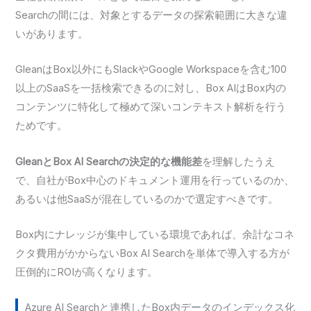
Searchの間には、対象とするデータの探索範囲に大きな違
いがあります。
GleanはBox以外にもSlackやGoogle Workspaceを含む100
以上のSaaSを一括検索できるのに対し、Box AIはBox内の
コンテンツに特化して極めて深いコンテキスト解析を行う
ためです。
GleanとBox AI Searchの決定的な機能差
を理解したうえ
で、自社がBox中心のドキュメント運用を行っているのか、
あるいは他SaaSが混在しているのかで選定すべきです。
Box内にナレッジが集中している環境であれば、余計なコネ
クタ費用がかからないBox AI Searchを単体で導入する方が
圧倒的にROIが高くなります。
Azure AI Searchと連携したBox内データのインデックス化