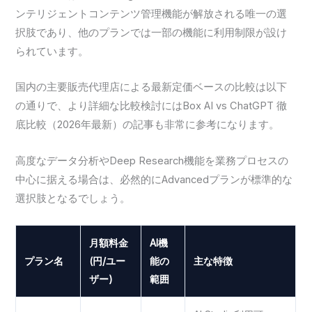
ンテリジェントコンテンツ管理機能が解放される唯一の選
択肢であり、他のプランでは一部の機能に利用制限が設け
られています。
国内の主要販売代理店による最新定価ベースの比較は以下
の通りで、より詳細な比較検討にはBox AI vs ChatGPT 徹
底比較（2026年最新）の記事も非常に参考になります。
高度なデータ分析やDeep Research機能を業務プロセスの
中心に据える場合は、必然的にAdvancedプランが標準的な
選択肢となるでしょう。
月額料金
AI機
プラン名
(円/ユー
能の
主な特徴
ザー)
範囲