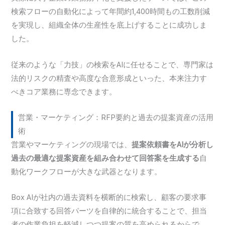
検索フローの自動化によって年間約1,400時間もの工数削減
を実現し、組織全体の生産性を底上げすることに成功しま
した。
従来のような「力技」の検索をAIに任せることで、専門家は
法的リスクの精査や高度な合意形成といった、本来注力す
べきコア業務に専念できます。
営業・マーケティング：RFP要約と過去の提案資産の活用
術
営業やマーケティングの現場では、
提案依頼書をAIが分析し
過去の最適な提案資産を組み合わせて回答案を生成する
自
動化ワークフローが大きな武器となります。
Box AIが社内の過去資料を横断的に検索し、顧客の要求事
項に合致する回答パーツを自律的に統合することで、担当
者の作業負担を軽減しつつ提案の質を高められるからで