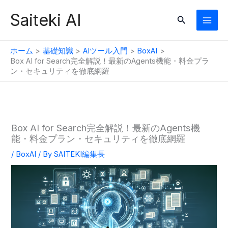
内
Saiteki AI
検
容
索
を
ス
ホーム
基礎知識
AIツール入門
BoxAI
キ
Box AI for Search完全解説！最新のAgents機能・料金プラ
ン・セキュリティを徹底網羅
ッ
プ
Box AI for Search完全解説！最新のAgents機
能・料金プラン・セキュリティを徹底網羅
/
BoxAI
/ By
SAITEKI編集長