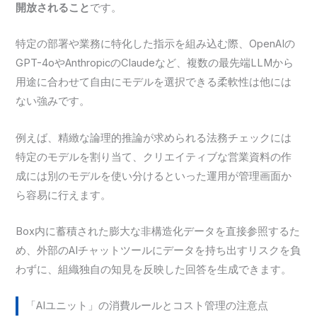
開放されること
です。
特定の部署や業務に特化した指示を組み込む際、OpenAIの
GPT-4oやAnthropicのClaudeなど、複数の最先端LLMから
用途に合わせて自由にモデルを選択できる柔軟性は他には
ない強みです。
例えば、精緻な論理的推論が求められる法務チェックには
特定のモデルを割り当て、クリエイティブな営業資料の作
成には別のモデルを使い分けるといった運用が管理画面か
ら容易に行えます。
Box内に蓄積された膨大な非構造化データを直接参照するた
め、外部のAIチャットツールにデータを持ち出すリスクを負
わずに、組織独自の知見を反映した回答を生成できます。
「AIユニット」の消費ルールとコスト管理の注意点