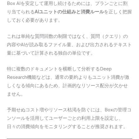
Box AIを安定して運用し続けるためには、プランごとに割
り当てられる
AIユニットの仕組みと消費ルール
を正しく把握
しておく必要があります。
これは単純な質問回数の制限ではなく、質問（クエリ）の
内容やAIが読み取るファイル量、および出力されるテキスト
量に基づいて計算される独自の単位です。
特に複数のドキュメントを横断して分析するDeep
Research機能などは、通常の要約よりもユニット消費が激
しくなる傾向にあるため、計画的なリソース配分が欠かせ
ません。
予期せぬコスト増やリソース枯渇を防ぐには、Boxの管理コ
ンソールを活用してユーザーごとの利用上限を設定し、
日々の消費傾向をモニタリングすることが推奨されます。