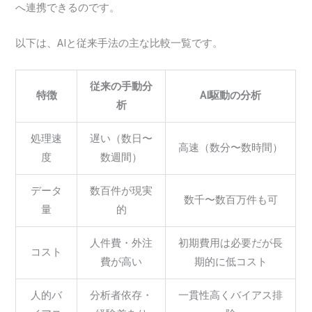
へ連携できるのです。
以下は、AIと従来手法の主な比較一覧です。
従来の手動分
特徴
AI駆動の分析
析
処理速
遅い（数日〜
高速（数分〜数時間）
度
数週間）
データ
数百件が現実
数千〜数百万件も可
量
的
人件費・外注
初期費用は必要だが長
コスト
費が高い
期的に低コスト
人的バ
分析者依存・
一貫性高くバイアス排