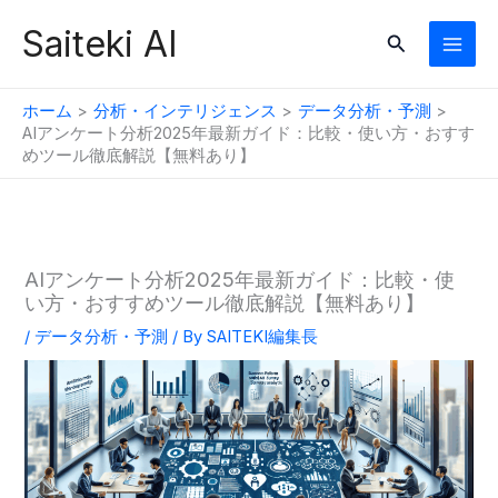
内
Saiteki AI
検
容
索
を
ス
ホーム
分析・インテリジェンス
データ分析・予測
キ
AIアンケート分析2025年最新ガイド：比較・使い方・おすす
めツール徹底解説【無料あり】
ッ
プ
AIアンケート分析2025年最新ガイド：比較・使
い方・おすすめツール徹底解説【無料あり】
/
データ分析・予測
/ By
SAITEKI編集長