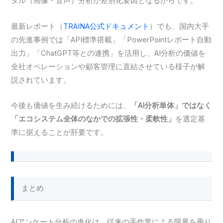
ダル（画像・音声）分析が差別化要因となるからです。
最新レポート（
TRAINA公式ドキュメント
）でも、国内大手
の先進事例では「API標準搭載」「PowerPointレポート自動
出力」「ChatGPT等との連携」を活用し、AI分析の価値を
全社オペレーションや顧客管理に直結させている様子が解
説されています。
今後も価値を生み続けるためには、
「AI分析単体」ではなく
「エコシステム全体のなかでの拡張性・柔軟性」
を選定基
準に据えることが肝要です。
まとめ
AIアンケート分析の進化は、従来の手作業による限界を乗り