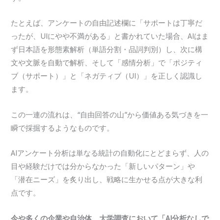
たとえば、アンケートの自由記述欄に「サポートは丁寧だ
ったが、UIにやや不満がある」と書かれていた場合、AIはま
ず日本語を形態素解析（単語分割・品詞判別）し、次に構
文や文脈を自動で解析、そして「感情分析」で「ポジティ
ブ（サポート）」と「ネガティブ（UI）」を正しく認識し
ます。
この一連の流れは、“自由回答の山”から価値ある気づきを一
瞬で採掘するようなものです。
AIアンケート分析は単なる統計の自動化にとどまらず、人の
目や経験だけでは分からなかった「新しいパターン」や
「潜在ニーズ」を炙り出し、戦略に生かせる点が大きな利
点です。
今や多くの企業や自治体、大学調査において「AI分析なしで