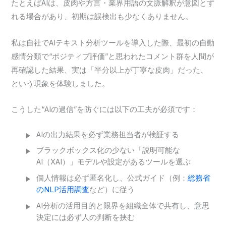
たとえばAIは、皮肉や方言・業界用語の文脈解釈が意図とず
れる場合があり、初期は誤検出も少なくありません。
私は自社でAIテキスト分析ツールを導入した際、最初の自動
感情分類で“ポジティブ評価”と思われたコメント群を人間が
再確認した結果、実は「半分以上が丁寧な皮肉」だった、
という現象を体験しました。
こうした“AIの過信”を防ぐには以下の工夫が必須です：
AIの出力結果を必ず業務担当者が検証する
ブラックボックス化の少ない「説明可能な
AI（XAI）」モデルや設定があるツールを選ぶ
個人情報は必ず匿名化し、公式ガイド（例：
総務省
のNLP活用調査
など）に従う
AI分析の活用目的と限界を組織全体で共有し、意思
決定には必ず人の判断を挟む