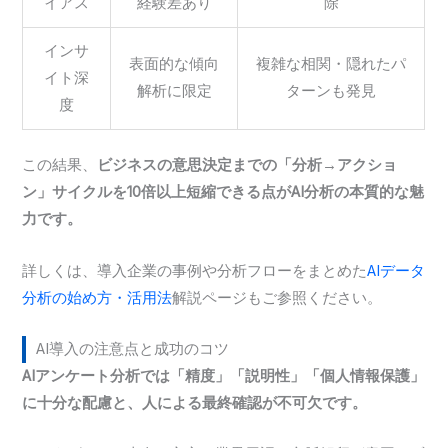
イアス
経験差あり
除
インサ
表面的な傾向
複雑な相関・隠れたパ
イト深
解析に限定
ターンも発見
度
この結果、
ビジネスの意思決定までの「分析→アクショ
ン」サイクルを10倍以上短縮できる点がAI分析の本質的な魅
力です。
詳しくは、導入企業の事例や分析フローをまとめた
AIデータ
分析の始め方・活用法
解説ページもご参照ください。
AI導入の注意点と成功のコツ
AIアンケート分析では「精度」「説明性」「個人情報保護」
に十分な配慮と、人による最終確認が不可欠です。