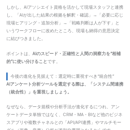
しかし、AIアソシエイト資格を活かして現場スタッフと連携
し、「AIが出した結果の根拠を解釈・確認」→「必要に応じ
現場ヒアリング・追加分析」→「戦略判断は人が下す」と
いうワークフローに改めたところ、現場も納得の意思決定
に結びつきました。
ポイントは、
AIのスピード・正確性と人間の洞察力を“相補
的”に使い分けること
です。
今後の進化を見据えて：選定時に重視すべき“統合性”
AIアンケート分析ツールを選定する際は、「システム間連携
（統合性）」を重視しましょう。
なぜなら、データ規模や分析手法が進化するにつれ、アン
ケートデータ単独ではなく、CRM・MA・BIなど他のビジネ
スアプリや複数チャネルとの「API/API連携」やマルチモー