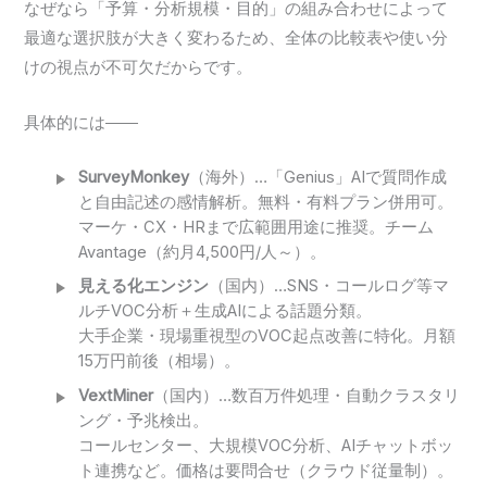
なぜなら「予算・分析規模・目的」の組み合わせによって
最適な選択肢が大きく変わるため、全体の比較表や使い分
けの視点が不可欠だからです。
具体的には――
SurveyMonkey
（海外）…「Genius」AIで質問作成
と自由記述の感情解析。無料・有料プラン併用可。
マーケ・CX・HRまで広範囲用途に推奨。チーム
Avantage（約月4,500円/人～）。
見える化エンジン
（国内）…SNS・コールログ等マ
ルチVOC分析＋生成AIによる話題分類。
大手企業・現場重視型のVOC起点改善に特化。月額
15万円前後（相場）。
VextMiner
（国内）…数百万件処理・自動クラスタリ
ング・予兆検出。
コールセンター、大規模VOC分析、AIチャットボッ
ト連携など。価格は要問合せ（クラウド従量制）。