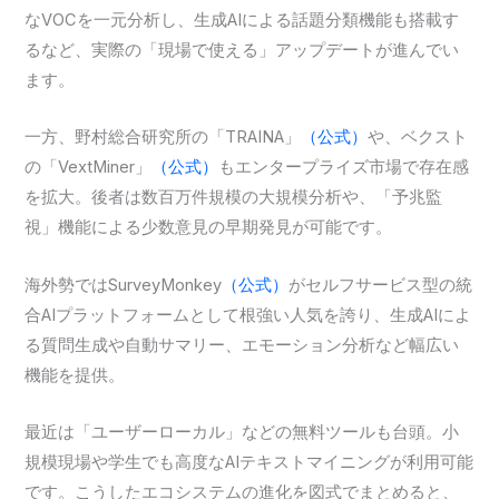
なVOCを一元分析し、生成AIによる話題分類機能も搭載す
るなど、実際の「現場で使える」アップデートが進んでい
ます。
一方、野村総合研究所の「TRAINA」
（公式）
や、ベクスト
の「VextMiner」
（公式）
もエンタープライズ市場で存在感
を拡大。後者は数百万件規模の大規模分析や、「予兆監
視」機能による少数意見の早期発見が可能です。
海外勢ではSurveyMonkey
（公式）
がセルフサービス型の統
合AIプラットフォームとして根強い人気を誇り、生成AIによ
る質問生成や自動サマリー、エモーション分析など幅広い
機能を提供。
最近は「ユーザーローカル」などの無料ツールも台頭。小
規模現場や学生でも高度なAIテキストマイニングが利用可能
です。こうしたエコシステムの進化を図式でまとめると、