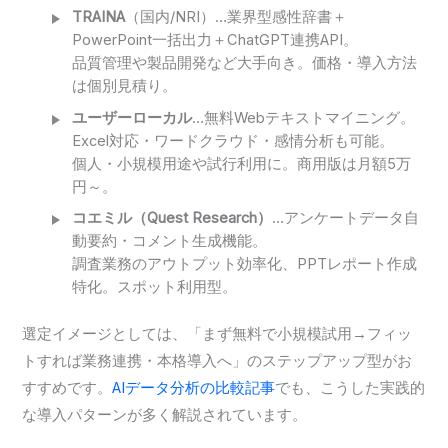
TRAINA
（国内/NRI）…業界型感性辞書＋
PowerPoint一括出力＋ChatGPT連携API。
品質管理や製品開発など大手向き。価格・導入方法
は個別見積り。
ユーザーローカル
…無料Webテキストマイニング。
Excel対応・ワードクラウド・感情分析も可能。
個人・小規模用途や試行利用に。商用版は月額5万
円～。
コエミル（Quest Research）
…アンケートデータ自
動要約・コメント生成機能。
調査業務のアウトプット効率化、PPTレポート作成
特化。スポット利用型。
選定イメージとしては、「まず無料で小規模試用→フィッ
トすれば業務連携・本格導入へ」のステップアップ型がお
すすめです。
AIデータ分析の比較記事
でも、こうした実践的
な導入パターンが多く解説されています。