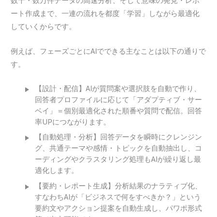
数千・数万件データの高速分析、そして意味の発見・レポ
ート作成まで、一連の流れを都度「学習」しながら最適化
していくからです。
例えば、フェーズごとにAIでできる主なことは以下の通りで
す。
【設計・配信】AIが質問案や選択肢を自動で作り、
回答者プロファイルに応じて「アダプティブ・サー
ベイ」＝個別最適化された順番や質問で配信。回答
率UPにつながります。
【自動処理・分析】回答データを瞬時にクレンジン
グ、共通テーマや感情・トピックを自動抽出し、コ
ーディングやクラスタリング処理もAIが繰り返し最
適化します。
【要約・レポート生成】分析結果のナラティブ化、
すなわちAIが「ビジネスで何をすべきか？」という
要約文やアクション提案を自動生成し、パワポ形式